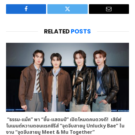
Facebook
Twitter
Email
RELATED
POSTS
“ธรรม-แม็ค” พา “อั๋น-แสตมป์” เปิดโหมดคนดวงดี! เสิร์ฟ
โมเมนต์หวานตอนแรกซีรีส์ “จุดจีบสายมู Unlucky Bae” ใน
งาน “จุดจีบสายมู Meet & Mu Together”