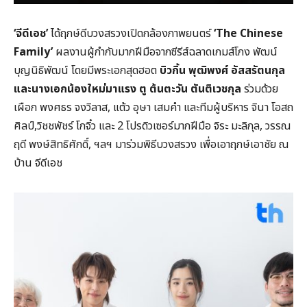
‘จีดีเอช’
ได้ฤกษ์ดีบวงสรวงเปิดกล้องภาพยนตร์
‘The Chinese
Family’
ผลงานผู้กำกับมากฝีมือจากซีรีส์ฉลาดเกมส์โกง พัฒน์
บุญนิธิพัฒน์ โดยมีพระเอกสุดฮอต
บิวกิ้น พุฒิพงศ์ อัสสรัตนกุล
และนางเอกน้องใหม่มาแรง ตู ต้นตะวัน ตันติเวชกุล
ร่วมด้วย
เผือก พงศธร จงวิลาส, แต้ว อุษา เสมคำ และทีมผู้บริหาร จินา โอสถ
ศิลป์,วิชชพัชร์ โกจิ๋ว และ 2 โปรดิวเซอร์มากฝีมือ จิระ มะลิกุล, วรรณ
ฤดี พงษ์สิทธิศักดิ์, ฯลฯ มาร่วมพิธีบวงสรวง เพื่อเอาฤกษ์เอาชัย ณ
บ้าน จีดีเอช