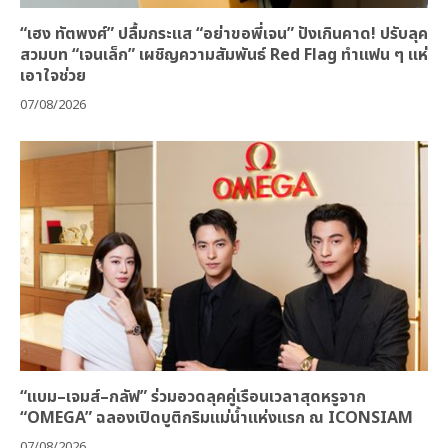
“เฮง ทัตพงศ์” ปลื้มกระแส “อย่าขอพี่เจน” ปังเกินคาด! ปรับลุค
สวมบท “เจนเล็ก” เผชิญความสัมพันธ์ Red Flag ทำแฟน ๆ แห่
เอาใจช่วย
07/08/2026
“แบม–เจมส์–กลัฟ” ร่วมอวดลุคคู่เรือนเวลาสุดหรูจาก
“OMEGA” ฉลองเปิดบูติกริมแม่น้ำแห่งแรก ณ ICONSIAM
07/08/2026