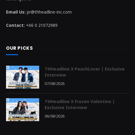
Email Us:
pr@thheadline-inc.com
Contact:
+66 0 21072989
OUR PICKS
THHeadline X PeachLover | Exclusive
Interview
07/08/2026
THHeadline X Frozen Valentine |
Exclusive Interview
06/08/2026