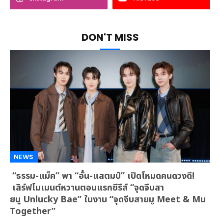
DON'T MISS
NEWS
“ธรรม-แม็ค” พา “อั๋น-แสตมป์” เปิดโหมดคนดวงดี!
เสิร์ฟโมเมนต์หวานตอนแรกซีรีส์ “จุดจีบสา
ยมู Unlucky Bae” ในงาน “จุดจีบสายมู Meet & Mu
Together”