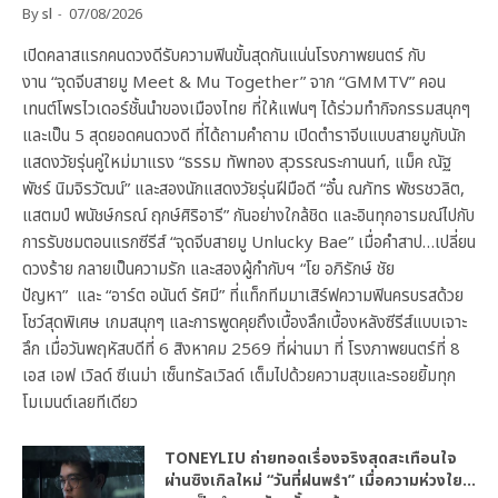
By
sl
07/08/2026
เปิดคลาสแรกคนดวงดีรับความฟินขั้นสุดกันแน่นโรงภาพยนตร์ กับ
งาน “จุดจีบสายมู Meet & Mu Together” จาก “GMMTV” คอน
เทนต์โพรไวเดอร์ชั้นนำของเมืองไทย ที่ให้แฟนๆ ได้ร่วมทำกิจกรรมสนุกๆ
และเป็น 5 สุดยอดคนดวงดี ที่ได้ถามคำถาม เปิดตำราจีบแบบสายมูกับนัก
แสดงวัยรุ่นคู่ใหม่มาแรง “ธรรม ทัพทอง สุวรรณระกานนท์, แม็ค ณัฐ
พัชร์ นิมจิรวัฒน์” และสองนักแสดงวัยรุ่นฝีมือดี “อั๋น ณภัทร พัชรชวลิต,
แสตมป์ พนัชษ์กรณ์ ฤกษ์ศิริอารี” กันอย่างใกล้ชิด และอินทุกอารมณ์ไปกับ
การรับชมตอนแรกซีรีส์ “จุดจีบสายมู Unlucky Bae” เมื่อคำสาป…เปลี่ยน
ดวงร้าย กลายเป็นความรัก และสองผู้กำกับฯ “โย อภิรักษ์ ชัย
ปัญหา” และ “อาร์ต อนันต์ รัศมี” ที่แท็กทีมมาเสิร์ฟความฟินครบรสด้วย
โชว์สุดพิเศษ เกมสนุกๆ และการพูดคุยถึงเบื้องลึกเบื้องหลังซีรีส์แบบเจาะ
ลึก เมื่อวันพฤหัสบดีที่ 6 สิงหาคม 2569 ที่ผ่านมา ที่ โรงภาพยนตร์ที่ 8
เอส เอฟ เวิลด์ ซีเนม่า เซ็นทรัลเวิลด์ เต็มไปด้วยความสุขและรอยยิ้มทุก
โมเมนต์เลยทีเดียว
TONEYLIU ถ่ายทอดเรื่องจริงสุดสะเทือนใจ
ผ่านซิงเกิลใหม่ “วันที่ฝนพรำ” เมื่อความห่วงใย…