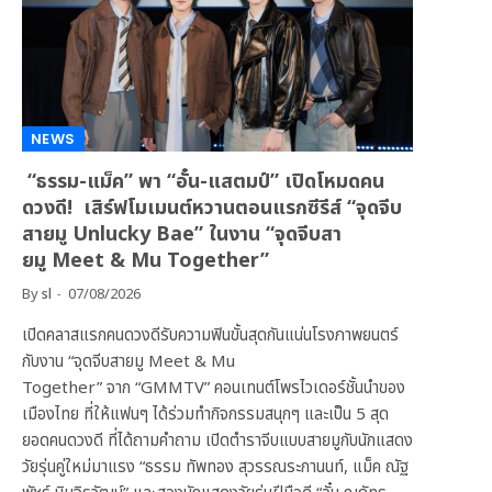
NEWS
“ธรรม-แม็ค” พา “อั๋น-แสตมป์” เปิดโหมดคน
ดวงดี! เสิร์ฟโมเมนต์หวานตอนแรกซีรีส์ “จุดจีบ
สายมู Unlucky Bae” ในงาน “จุดจีบสา
ยมู Meet & Mu Together”
By
sl
07/08/2026
เปิดคลาสแรกคนดวงดีรับความฟินขั้นสุดกันแน่นโรงภาพยนตร์
กับงาน “จุดจีบสายมู Meet & Mu
Together” จาก “GMMTV” คอนเทนต์โพรไวเดอร์ชั้นนำของ
เมืองไทย ที่ให้แฟนๆ ได้ร่วมทำกิจกรรมสนุกๆ และเป็น 5 สุด
ยอดคนดวงดี ที่ได้ถามคำถาม เปิดตำราจีบแบบสายมูกับนักแสดง
วัยรุ่นคู่ใหม่มาแรง “ธรรม ทัพทอง สุวรรณระกานนท์, แม็ค ณัฐ