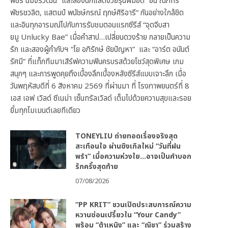
พัชร์ นิมจิรวัฒน์” และสองนักแสดงวัยรุ่นฝีมือดี “อั๋น ณภัทร
พัชรชวลิต, แสตมป์ พนัชษ์กรณ์ ฤกษ์ศิริอารี” กันอย่างใกล้ชิด
และอินทุกอารมณ์ไปกับการรับชมตอนแรกซีรีส์ “จุดจีบสา
ยมู Unlucky Bae” เมื่อคำสาป…เปลี่ยนดวงร้าย กลายเป็นความ
รัก และสองผู้กำกับฯ “โย อภิรักษ์ ชัยปัญหา” และ “อาร์ต อนันต์
รัศมี” ที่แท็กทีมมาเสิร์ฟความฟินครบรสด้วยโชว์สุดพิเศษ เกม
สนุกๆ และการพูดคุยถึงเบื้องลึกเบื้องหลังซีรีส์แบบเจาะลึก เมื่อ
วันพฤหัสบดีที่ 6 สิงหาคม 2569 ที่ผ่านมา ที่ โรงภาพยนตร์ที่ 8
เอส เอฟ เวิลด์ ซีเนม่า เซ็นทรัลเวิลด์ เต็มไปด้วยความสุขและรอย
ยิ้มทุกโมเมนต์เลยทีเดียว
TONEYLIU ถ่ายทอดเรื่องจริงสุด
สะเทือนใจ ผ่านซิงเกิลใหม่ “วันที่ฝน
พรำ” เมื่อความห่วงใย…อาจเป็นคำบอก
รักครั้งสุดท้าย
07/08/2026
“PP KRIT” ชวนเปิดประสบการณ์ความ
หวานซ่อนเปรี้ยวใน “Your Candy”
พร้อม “ต้าเหนิง” และ “ณิชา” ร่วมสร้าง