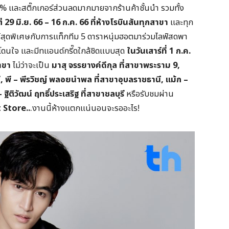
% และสติ๊กเกอร์ส่วนลดมากมายจากร้านค้าชั้นนำ รวมทั้ง
ต่ 29 มิ.ย. 66 – 16 ก.ค. 66 ที่ห้างโรบินสันทุกสาขา
และทุก
์สุดพิเศษกับการแท็กทีม 5 ดาราหนุ่มฮอตมาร่วมไลฟ์สดพา
ดนใจ และมีทแอนด์กรี๊ดใกล้ชิดแบบสุด
ในวันเสาร์ที่ 1 ก.ค.
สาขา
ไม่ว่าจะเป็น
มาสุ จรรยางค์ดีกุล ที่สาขาพระราม 9,
นี, พี – พีรวิชญ์ พลอยนำพล ที่สาขาอุบลราชธานี, แม้ก –
 ฐิติวัฒน์ ฤทธิ์ประเสริฐ ที่สาขาชลบุรี
หรือรับชมผ่าน
 Store
..
.งานนี้ห้างแตกแน่นอนจะรออะไร!