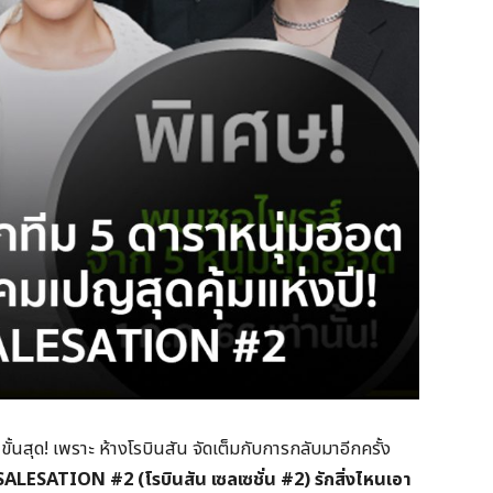
ั้นสุด! เพราะ ห้างโรบินสัน จัดเต็มกับการกลับมาอีกครั้ง
ESATION #2 (โรบินสัน เซลเซชั่น #2) รักสิ่งไหนเอา