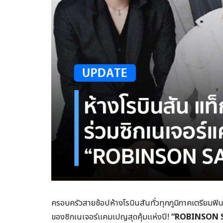
ครอบครัวสายช้อปห้างโรบินสันทั่วทุกภูมิภาคเตรียมฟินข
ของซิกเนเจอร์แคมเปญสุดคุ้มแห่งปี!
“ROBINSON SAL