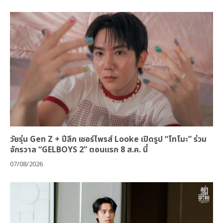
วัยรุ่น Gen Z + ปีลึก เซอร์ไพรส์ Looke เปิดรูป “โทโมะ” ร่วม
จักรวาล “GELBOYS 2” ตอนแรก 8 ส.ค. นี้
07/08/2026