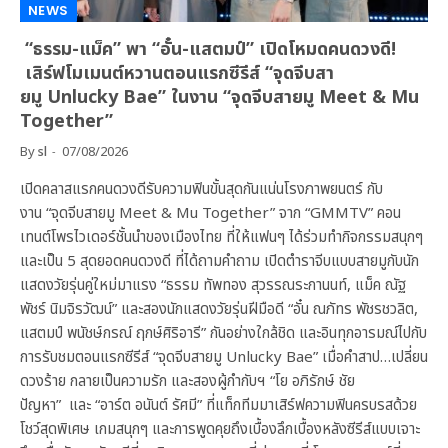
NEWS
“ธรรม-แม็ค” พา “อั๋น-แสตมป์” เปิดโหมดคนดวงดี!
เสิร์ฟโมเมนต์หวานตอนแรกซีรีส์ “จุดจีบสา
ยมู Unlucky Bae” ในงาน “จุดจีบสายมู Meet & Mu
Together”
By
sl
07/08/2026
เปิดคลาสแรกคนดวงดีรับความฟินขั้นสุดกันแน่นโรงภาพยนตร์ กับ
งาน “จุดจีบสายมู Meet & Mu Together” จาก “GMMTV” คอน
เทนต์โพรไวเดอร์ชั้นนำของเมืองไทย ที่ให้แฟนๆ ได้ร่วมทำกิจกรรมสนุกๆ
และเป็น 5 สุดยอดคนดวงดี ที่ได้ถามคำถาม เปิดตำราจีบแบบสายมูกับนัก
แสดงวัยรุ่นคู่ใหม่มาแรง “ธรรม ทัพทอง สุวรรณระกานนท์, แม็ค ณัฐ
พัชร์ นิมจิรวัฒน์” และสองนักแสดงวัยรุ่นฝีมือดี “อั๋น ณภัทร พัชรชวลิต,
แสตมป์ พนัชษ์กรณ์ ฤกษ์ศิริอารี” กันอย่างใกล้ชิด และอินทุกอารมณ์ไปกับ
การรับชมตอนแรกซีรีส์ “จุดจีบสายมู Unlucky Bae” เมื่อคำสาป…เปลี่ยน
ดวงร้าย กลายเป็นความรัก และสองผู้กำกับฯ “โย อภิรักษ์ ชัย
ปัญหา” และ “อาร์ต อนันต์ รัศมี” ที่แท็กทีมมาเสิร์ฟความฟินครบรสด้วย
โชว์สุดพิเศษ เกมสนุกๆ และการพูดคุยถึงเบื้องลึกเบื้องหลังซีรีส์แบบเจาะ