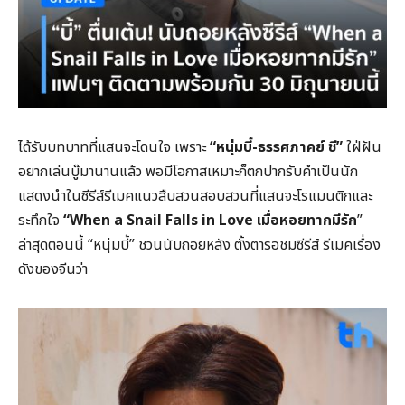
ได้รับบทบาทที่แสนจะโดนใจ เพราะ
“หนุ่มบี้-ธรรศภาคย์ ชี”
ใฝ่ฝัน
อยากเล่นบู๊มานานแล้ว พอมีโอกาสเหมาะก็ตกปากรับคำเป็นนัก
แสดงนำในซีรีส์รีเมคแนวสืบสวนสอบสวนที่แสนจะโรแมนติกและ
ระทึกใจ
“When a Snail Falls in Love เมื่อหอยทากมีรัก
”
ล่าสุดตอนนี้ “หนุ่มบี้” ชวนนับถอยหลัง ตั้งตารอชมซีรีส์ รีเมคเรื่อง
ดังของจีนว่า