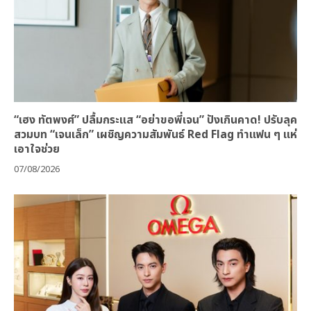
“เฮง ทัตพงศ์” ปลื้มกระแส “อย่าขอพี่เจน” ปังเกินคาด! ปรับลุค
สวมบท “เจนเล็ก” เผชิญความสัมพันธ์ Red Flag ทำแฟน ๆ แห่
เอาใจช่วย
07/08/2026