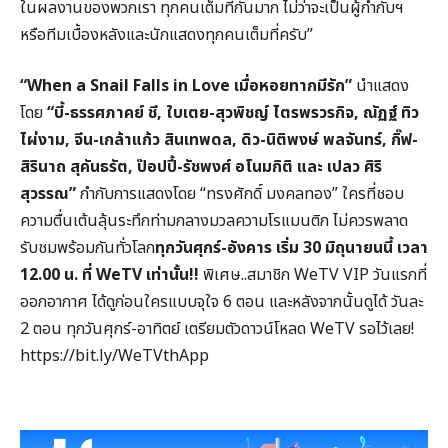
ในผลงานของพวกเรา ทุกคนเต็มที่กันมาก ไม่ว่าจะเป็นผู้กำกับฯ
หรือทีมเบื้องหลังและนักแสดงทุกคนเต็มที่ครับ”
“When a Snail Falls in Love เมื่อหอยทากมีรัก”
นำแสดง
โดย
“บี้-ธรรศภาคย์ ชี, ใบเตย-สุวพิชญ์ ไตรพรวรกิจ, ณัฏฐ์ ทิว
ไผ่งาม, จีน-เกล้าแก้ว สินเทพดล, ดิว-นิติพงษ์ พลจันทร์, กิ๊ฟ-
สิรินาถ สุคันธรัต, ป๊อปปี้-รัชพงศ์ อโนมกิติ และ เปลว ศิริ
สุวรรณ”
กำกับการแสดงโดย “ทรงศักดิ์ มงคลทอง” ใครที่ชอบ
ความตื่นเต้นลุ้นระทึกท่ามกลางมวลความโรแมนติก ไม่ควรพลาด
รับชมพร้อมกันทั่วโลก
ทุกวันศุกร์-อังคาร เริ่ม 30 มิถุนายนนี้ เวลา
12.00 น. ที่ WeTV เท่านั้น!!
พิเศษ..สมาชิก WeTV VIP วันแรกที่
ออกอากาศ ได้ดูก่อนใครแบบจุใจ 6 ตอน และหลังจากนั้นดูได้ วันละ
2 ตอน ทุกวันศุกร์-อาทิตย์ เตรียมตัวดาวน์โหลด WeTV รอไว้เลย!
https://bit.ly/WeTVthApp