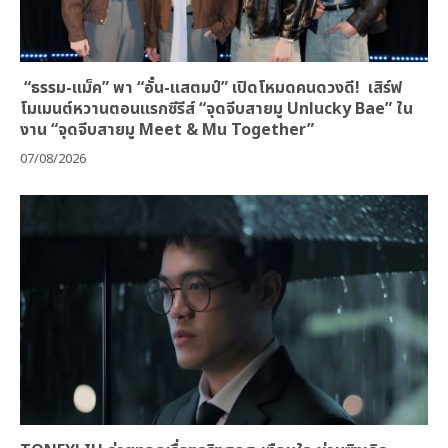
“ธรรม-แม็ค” พา “อั๋น-แสตมป์” เปิดโหมดคนดวงดี! เสิร์ฟ
โมเมนต์หวานตอนแรกซีรีส์ “จุดจีบสายมู Unlucky Bae” ใน
งาน “จุดจีบสายมู Meet & Mu Together”
07/08/2026