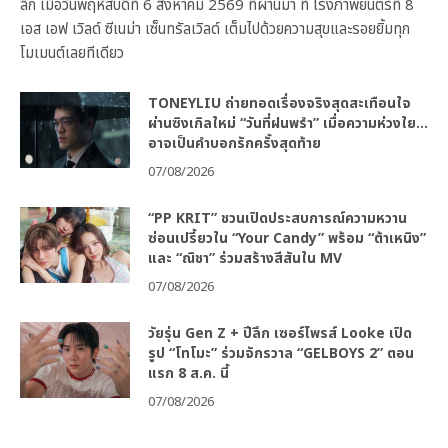
ลึก เมื่อวันพฤหัสบดีที่ 6 สิงหาคม 2569 ที่ผ่านมา ที่ โรงภาพยนตร์ที่ 8
เอส เอฟ เวิลด์ ซีเนม่า เซ็นทรัลเวิลด์ เต็มไปด้วยความสุขและรอยยิ้มทุก
โมเมนต์เลยทีเดียว
TONEYLIU ถ่ายทอดเรื่องจริงสุดสะเทือนใจ
ผ่านซิงเกิลใหม่ “วันที่ฝนพรำ” เมื่อความห่วงใย…
อาจเป็นคำบอกรักครั้งสุดท้าย
07/08/2026
“PP KRIT” ชวนเปิดประสบการณ์ความหวาน
ซ่อนเปรี้ยวใน “Your Candy” พร้อม “ต้าเหนิง”
และ “ณิชา” ร่วมสร้างสีสันใน MV
07/08/2026
วัยรุ่น Gen Z + ปีลึก เซอร์ไพรส์ Looke เปิด
รูป “โทโมะ” ร่วมจักรวาล “GELBOYS 2” ตอน
แรก 8 ส.ค. นี้
07/08/2026