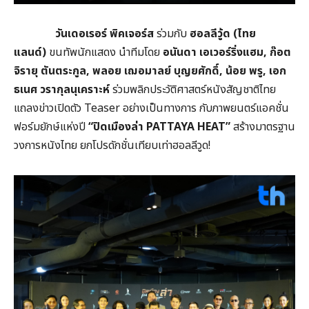
วันเดอเรอร์ พิคเจอร์ส
ร่วมกับ
ฮอลลีวู้ด (ไทย
แลนด์)
ขนทัพนักแสดง นำทีมโดย
อนันดา เอเวอร์ริ่งแฮม,
ก๊อต
จิรายุ ตันตระกูล,
พลอย เฌอมาลย์ บุญยศักดิ์,
น้อย พรู,
เอก
ธเนศ วรากุลนุเคราะห์
ร่วมพลิกประวัติศาสตร์หนังสัญชาติไทย
แถลงข่าวเปิดตัว Teaser อย่างเป็นทางการ กับภาพยนตร์แอคชั่น
ฟอร์มยักษ์แห่งปี
“
ปิดเมืองล่า PATTAYA HEAT”
สร้างมาตรฐาน
วงการหนังไทย ยกโปรดักชั่นเทียบเท่าฮอลลีวูด!