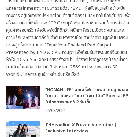
“บริษัท สหมงคลฟิล์ม อินเตอร์เนชั่นแนล จำกัด”, “Black Dragon
Entertainment”, “T66” ร่วมด้วย “BYD” ผู้สนับสนุนหลักอย่างเป็น
ทางการ อยู่เคียงข้างประเทศไทย ด้วยนวัตกรรมและเทคโนโลยีสีเขียว เพื่อ
สร้างอนาคตที่ยั่งยืน และ “CP Group” พันธมิตรเชิงมรดกในการสืบสาน
คุณค่าครอบครัว เพื่อวันพรุ่งนี้ที่ดีกว่า ผนึกกำลังร่วมเปิดจดหมายแห่ง
ความรักและความคิดถึงในค่ำคืนแห่งการเชื่อมสายใยความผูกพันบนพรม
แดงสุดยิ่งใหญ่ในงาน “Dear You Thailand Red Carpet
Presented by BYD & CP Group” เพื่อต้อนรับภาพยนตร์จีนอบอุ่น
หัวใจ “Dear You จดหมายรักถึงอาม่า” ที่สร้างปรากฏการณ์เรียกน้ำตา
มาแล้วทั่วเอเชีย เมื่อวันที่ 3 สิงหาคม 2569 ณ โรงภาพยนตร์ SF
World Cinema ศูนย์การค้าเซ็นทรัลเวิลด์
“HONAH LEE” จัดเสิร์ฟความฟินแบบคูณสอง
“บีเวอร์-ต้นหลิว” และ “เงิน-โอ๊ต” Special EP
ในโรงภาพยนตร์ 2 วันเต็ม
06/08/2026
THHeadline X Frozen Valentine |
Exclusive Interview