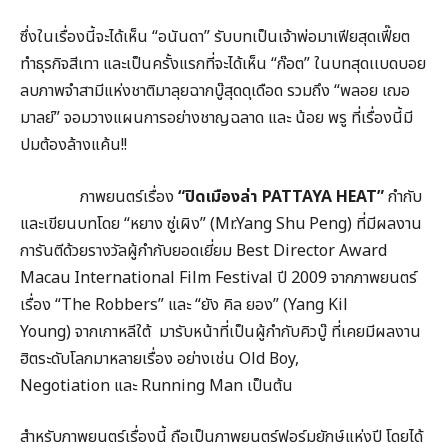
ซึ่งในเรื่องนี้จะได้เห็น “อนันดา” รับบทเป็นเจ้าพ่อมาเฟียสุดเฟี๊ยต
ทำธุรกิจสีเทา และเป็นครั้งแรกที่จะได้เห็น “ก๊อต” ในบทสุดเเบดบอย
ลบภาพจำสามีแห่งชาติมาลุยฉากบู๊สุดดุเดือด รวมถึง “พลอย เฌอ
มาลย์” จอมวางแผนการอย่างชาญฉลาด และ น้อย พรู ที่เรื่องนี้มี
ปมต้องล้างแค้น!!
ภาพยนตร์เรื่อง
“ปิดเมืองล่า PATTAYA HEAT”
กำกับ
และเขียนบทโดย “หยาง ซู่เผิง” (Mr.Yang Shu Peng) ที่มีผลงาน
การันตีด้วยรางวัลผู้กำกับยอดเยี่ยม Best Director Award
Macau International Film Festival ปี 2009 จากภาพยนตร์
เรื่อง “The Robbers” และ “ยัง คิล ยอง” (Yang Kil
Young) จากเกาหลีใต้ มารับหน้าที่เป็นผู้กำกับคิวบู๊ ที่เคยมีผลงาน
ฮิตระดับโลกมาหลายเรื่อง อย่างเช่น Old Boy,
Negotiation และ Running Man เป็นต้น
สำหรับภาพยนตร์เรื่องนี้ ถือเป็นภาพยนตร์ฟอร์มยักษ์แห่งปี โดยได้