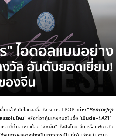
ขึ้นแล้ว! กับไอดอลชื่อดังวงการ TPOP อย่าง “
PentorJrp
ีลแรงไปไหม
” หรือที่เราคุ้นเคยกันดีในชื่อ “
เป็นต่อ
–
LAZ
1
”
า ที่ทำเอาชาวด้อม “
ลักยิ้ม
” ทั้งฝั่งไทย-จีน หรือแฟนคลับ
ดได้จบการศึกษาอย่างเป็นทางการเป็นที่เรียบร้อย ในฐานะ