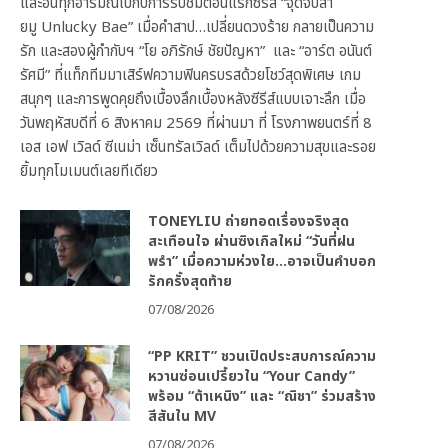
และอินทุกอารมณ์ไปกับการรับชมตอนแรกซีรีส์ “จุดจีบสา
ยมู Unlucky Bae” เมื่อคำสาป…เปลี่ยนดวงร้าย กลายเป็นความ
รัก และสองผู้กำกับฯ “โย อภิรักษ์ ชัยปัญหา” และ “อาร์ต อนันต์
รัศมี” ที่แท็กทีมมาเสิร์ฟความฟินครบรสด้วยโชว์สุดพิเศษ เกม
สนุกๆ และการพูดคุยถึงเบื้องลึกเบื้องหลังซีรีส์แบบเจาะลึก เมื่อ
วันพฤหัสบดีที่ 6 สิงหาคม 2569 ที่ผ่านมา ที่ โรงภาพยนตร์ที่ 8
เอส เอฟ เวิลด์ ซีเนม่า เซ็นทรัลเวิลด์ เต็มไปด้วยความสุขและรอย
ยิ้มทุกโมเมนต์เลยทีเดียว
TONEYLIU ถ่ายทอดเรื่องจริงสุด
สะเทือนใจ ผ่านซิงเกิลใหม่ “วันที่ฝน
พรำ” เมื่อความห่วงใย…อาจเป็นคำบอก
รักครั้งสุดท้าย
07/08/2026
“PP KRIT” ชวนเปิดประสบการณ์ความ
หวานซ่อนเปรี้ยวใน “Your Candy”
พร้อม “ต้าเหนิง” และ “ณิชา” ร่วมสร้าง
สีสันใน MV
07/08/2026