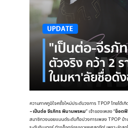
ความภาคภูมิใจครั้งใหม่ประดับวงการ TPOP ไทยได้เกิด
–
เป็นต่อ
จีรภัทร
พิมานพรหม
” เจ้าของเพลง “
ช็อตฟ
สมาชิกวงบอยแบนด์ระดับท๊อปวงการเพลง TPOP บ้านเร
ระดับอินเตอร์ ต่างก็จดจ่อรออวยยศสุดขีด! เพราะล่าสุ