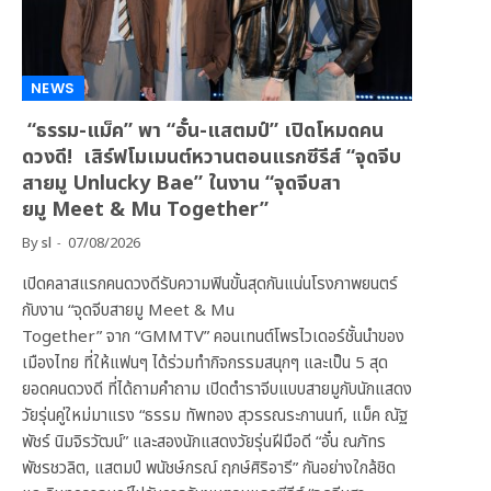
NEWS
“ธรรม-แม็ค” พา “อั๋น-แสตมป์” เปิดโหมดคน
ดวงดี! เสิร์ฟโมเมนต์หวานตอนแรกซีรีส์ “จุดจีบ
สายมู Unlucky Bae” ในงาน “จุดจีบสา
ยมู Meet & Mu Together”
By
sl
07/08/2026
เปิดคลาสแรกคนดวงดีรับความฟินขั้นสุดกันแน่นโรงภาพยนตร์
กับงาน “จุดจีบสายมู Meet & Mu
Together” จาก “GMMTV” คอนเทนต์โพรไวเดอร์ชั้นนำของ
เมืองไทย ที่ให้แฟนๆ ได้ร่วมทำกิจกรรมสนุกๆ และเป็น 5 สุด
ยอดคนดวงดี ที่ได้ถามคำถาม เปิดตำราจีบแบบสายมูกับนักแสดง
วัยรุ่นคู่ใหม่มาแรง “ธรรม ทัพทอง สุวรรณระกานนท์, แม็ค ณัฐ
พัชร์ นิมจิรวัฒน์” และสองนักแสดงวัยรุ่นฝีมือดี “อั๋น ณภัทร
พัชรชวลิต, แสตมป์ พนัชษ์กรณ์ ฤกษ์ศิริอารี” กันอย่างใกล้ชิด