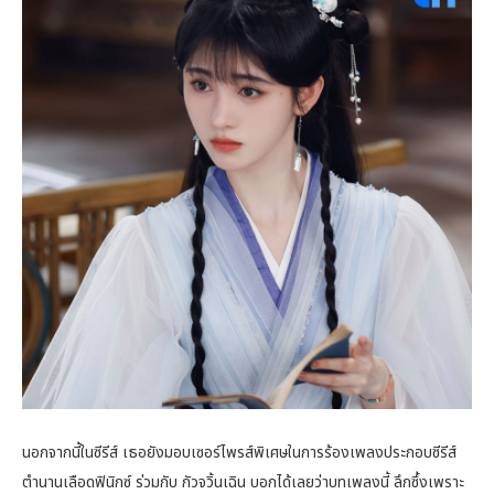
นอกจากนี้ในซีรีส์ เธอยังมอบเซอร์ไพรส์พิเศษในการร้องเพลงประกอบซีรีส์
ตำนานเลือดฟินิกซ์ ร่วมกับ กัวจวิ้นเฉิน บอกได้เลยว่าบทเพลงนี้ ลึกซึ้งเพราะ