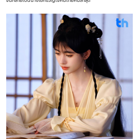
จนกลายเป็นนางเอกขวัญใจคนไทยคนล่าสุด