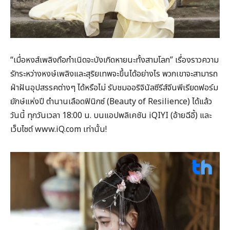
“เมื่อหงส์เพลิงถือกำเนิดจะบังเกิดหายนะทั้งสามโลก” เรื่องราวความ
รักระหว่างหงษ์เพลิงและสุริยเทพจะขึ้นได้อย่างไร พวกเขาจะสามารถ
ฝ่าฝันอุปสรรคต่างๆ ได้หรือไม่ รับชมออริจินัลซีรีส์จีนพีเรียดฟอร์ม
ยักษ์แห่งปี ตำนานเลือดฟินิกซ์ (Beauty of Resilience) ได้แล้ว
วันนี้ ทุกวันเวลา 18:00 น. บนแอปพลิเคชัน iQIYI (อ้ายฉีอี้) และ
เว็บไซต์ www.iQ.com เท่านั้น!