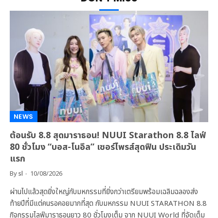
NEWS
ต้อนรับ 8.8 สุดมาราธอน! NUUI Starathon 8.8 ไลฟ์
80 ชั่วโมง “บอส-โนอึล” เซอร์ไพรส์สุดฟิน ประเดิมวัน
แรก
By
sl
10/08/2026
ผ่านไปแล้วสุดยิ่งใหญ่กับมหกรรมที่ยิ่งกว่าเตรียมพร้อมเฉลิมฉลองส่ง
ท้ายปีที่มีแต่คนรอคอยมากที่สุด กับมหกรรม NUUI STARATHON 8.8
กิจกรรมไลฟ์มาราธอนยาว 80 ชั่วโมงเต็ม จาก NUUI World ที่จัดเต็ม