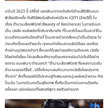
มาในปี 2023 นี้ จวีจิ้งอี ขอกลับมาทวงบังลังก์เจ้าแม่ซีรีส์จีนแนว
พีเรียดอีกครั้ง กับซีรีส์ฟอร์มยักษ์แห่งปีจาก iQIYI (อ้ายฉีอี้) ใน
เรื่อง ตำนานเลือดฟินิกซ์ (Beauty of Resilience) ในการรับบท
เป็น เว่ยจือ หงส์เพลิงที่กลับชาติมาเกิด ที่ในชาตินี้เธอเป็นสาวใช้ใน
จวนเจ้ากรมแห่งเมืองต้าอวี๋ โดนตราหน้าจากสังคมว่าเป็นตัวซวย ไม่
ว่าจะเกิดเรื่องเลวร้ายอะไร ทุกคนต่างโยนความผิดให้เธอ เธอต้อง
ก้าวผ่านอุปสรรคต่างๆ ซึ่งบอกได้เลยว่าเธอตีความตัวละคร เว่ยจือ
ได้อย่างดีเยี่ยม ไล่เฉดสีและตีความตัวละครจากอ่อนไปเข้มได้อย่าง
งดงาม จนแฟนๆ ต่างบอกว่า “ตำนานเลือดฟินิกซ์ คือผลงานระดับ
ตำนานของจวีจิ้งอี , จวีจิ้งอีเหมาะสมกับบทบาทเว่ยจือโดยประการ
ทั้งปวง” อีกทั้งเธอยังได้ประกบคู่กับพระเอกหนุ่มหล่อหน้าหวาน กัวจ
วิ้นเฉิน ในการรับบทเป็นสุริยเทพ ซึ่งถือเป็นการร่วมงานด้วยกัน
ครั้งแรก แต่เคมีของทั้งสองดีสุดๆ ลงตัวอย่างมาก