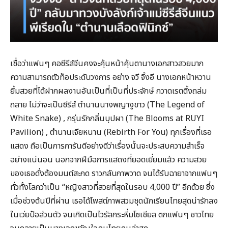
เชื่อว่าแฟนๆ คอซีรีส์จีนคงจะคุ้นหน้าคุ้นตานางเอกสาวสวยมาก
ความสามารถตัวท็อประดับวงการ อย่าง จวี จิ้งอี นางเอกหน้าหวาน
ยิ้มสวยที่ได้ฝากผลงานอันเป็นที่เป็นที่ประจักษ์ กวาดเรตติ้งถล่ม
ถลาย ไม่ว่าจะเป็นซีรีส์ ตำนานนางพญางูขาว (The Legend of
White Snake) , กรุ่นรักกลิ่นบุปผา (The Blooms at RUYI
Pavilion) , ตำนานเจียหนาน (Rebirth For You) ทุกเรื่องที่เธอ
แสดง ถือเป็นการการันตีอย่างดีว่าเรื่องนั้นจะประสบความสำเร็จ
อย่างแน่นอน นอกจากฝีมือการแสดงที่ยอดเยี่ยมแล้ว ความสวย
ของเธอดั่งต้องมนต์สะกด ราวกลับภาพวาด จนได้รับฉายาจากแฟนๆ
ทั่วทั้งโลกว่าเป็น “หญิงสาวที่สวยที่สุดในรอบ 4,000 ปี” อีกด้วย ซึ่ง
เมื่อช่วงต้นปีที่ผ่าน เธอได้โพสต์ภาพสวมชุดนักเรียนไทยสุดน่ารักลง
ในเว่ยป๋อส่วนตัว จนเกิดเป็นไวรัลกระหึ่มโซเชียล ตกแฟนๆ ชาวไทย