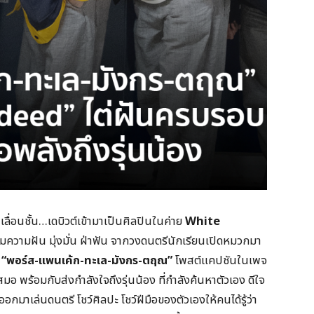
เลื่อนชั้น…เดบิวต์เข้ามาเป็นศิลปินในค่าย
White
มความฝัน มุ่งมั่น ฝ่าฟัน จากวงดนตรีนักเรียนเปิดหมวกมา
d
“พอร์ส-
แพนเค้ก-
ทะเล-
มังกร-
ตฤณ”
โพสต์แคปชันในเพจ
มอ พร้อมกับส่งกำลังใจถึงรุ่นน้อง ที่กำลังค้นหาตัวเอง ดีใจ
้ออกมาเล่นดนตรี โชว์ศิลปะ โชว์ฝีมือของตัวเองให้คนได้รู้ว่า