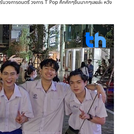
ต่ก็รันวงการดนตรี วงการ T Pop คึกคักๆขึ้นมากๆเลยล่ะ หวัง