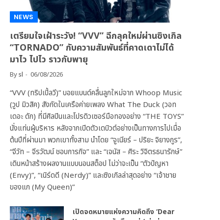
NEWS
เตรียมใจเฝ้าระวัง! “VVV” ฉีกลุคใหม่ผ่านซิงเกิล
“TORNADO” กับความสัมพันธ์ที่คาดเดาไม่ได้
มาไว ไปไว ราวกับพายุ
By
sl
06/08/2026
“VVV (ทริปเปิ้ลวี)” บอยแบนด์คลื่นลูกใหม่จาก Whoop Music
(วูป มิวสิค) สังกัดในเครือค่ายเพลง What The Duck (วอท
เดอะ ดัก) ที่มีศิลปินและโปรดิวเซอร์มือทองอย่าง “THE TOYS”
นั่งแท่นผู้บริหาร หลังจากเปิดตัวเดบิวต์อย่างเป็นทางการไปเมื่อ
ต้นปีที่ผ่านมา พวกเขาทั้งสาม นำโดย “จูเนียร์ – ปริยะ จิยางกูร”,
“จีวัท – จีรวัฒน์ ชอบการกิจ” และ “เจนัส – ศิระ วิจิตรธนารักษ์”
เดินหน้าสร้างผลงานแบบนอนสต็อป ไม่ว่าจะเป็น “ตัวปัญหา
(Envy)”, “เนิร์ดดี (Nerdy)” และซิงเกิลล่าสุดอย่าง “เจ้าชาย
ของแก (My Queen)”
เปิดจดหมายแห่งความคิดถึง ‘Dear