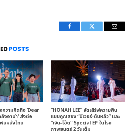
Facebook
Twitter
Email
TED
POSTS
งความคิดถึง ‘Dear
“HONAH LEE” จัดเสิร์ฟความฟิน
ึงอาม่า’ ส่งต่อ
แบบคูณสอง “บีเวอร์-ต้นหลิว” และ
แฟนหนังไทย
“เงิน-โอ๊ต” Special EP ในโรง
ภาพยนตร์ 2 วันเต็ม