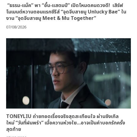
“ธรรม-แม็ค” พา “อั๋น-แสตมป์” เปิดโหมดคนดวงดี! เสิร์ฟ
โมเมนต์หวานตอนแรกซีรีส์ “จุดจีบสายมู Unlucky Bae” ใน
งาน “จุดจีบสายมู Meet & Mu Together”
07/08/2026
TONEYLIU ถ่ายทอดเรื่องจริงสุดสะเทือนใจ ผ่านซิงเกิล
ใหม่ “วันที่ฝนพรำ” เมื่อความห่วงใย…อาจเป็นคำบอกรักครั้ง
สุดท้าย