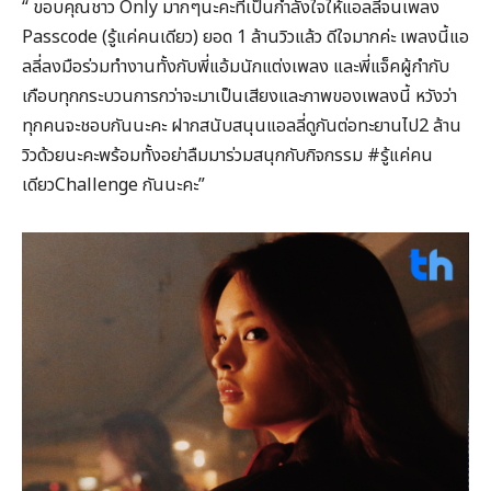
“ ขอบคุณชาว Only มากๆนะคะที่เป็นกำลังใจให้แอลลี่จนเพลง
Passcode (รู้แค่คนเดียว) ยอด 1 ล้านวิวแล้ว ดีใจมากค่ะ เพลงนี้แอ
ลลี่ลงมือร่วมทำงานทั้งกับพี่แอ้มนักแต่งเพลง และพี่แจ็คผู้กำกับ
เกือบทุกกระบวนการกว่าจะมาเป็นเสียงและภาพของเพลงนี้ หวังว่า
ทุกคนจะชอบกันนะคะ ฝากสนับสนุนแอลลี่ดูกันต่อทะยานไป2 ล้าน
วิวด้วยนะคะพร้อมทั้งอย่าลืมมาร่วมสนุกกับกิจกรรม
#รู้แค่คน
เดียวChallenge
กันนะคะ”