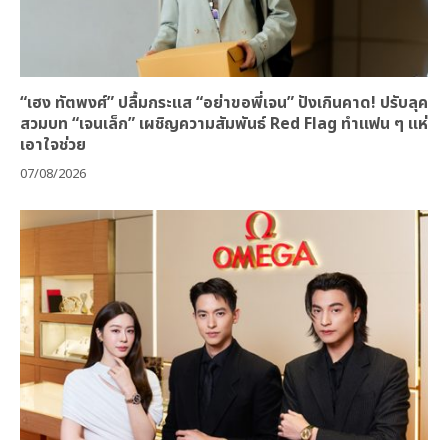
“เฮง ทัตพงศ์” ปลื้มกระแส “อย่าขอพี่เจน” ปังเกินคาด! ปรับลุค
สวมบท “เจนเล็ก” เผชิญความสัมพันธ์ Red Flag ทำแฟน ๆ แห่
เอาใจช่วย
07/08/2026