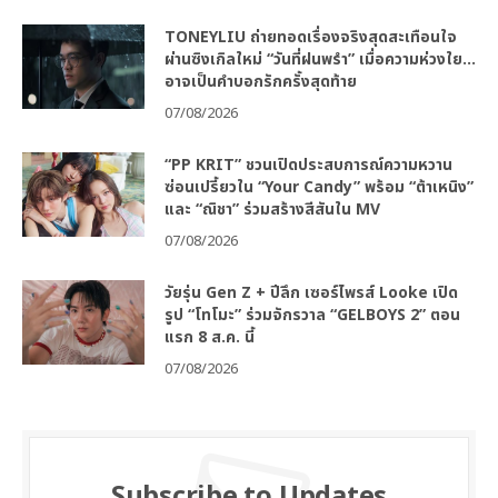
TONEYLIU ถ่ายทอดเรื่องจริงสุดสะเทือนใจ
ผ่านซิงเกิลใหม่ “วันที่ฝนพรำ” เมื่อความห่วงใย…
อาจเป็นคำบอกรักครั้งสุดท้าย
07/08/2026
“PP KRIT” ชวนเปิดประสบการณ์ความหวาน
ซ่อนเปรี้ยวใน “Your Candy” พร้อม “ต้าเหนิง”
และ “ณิชา” ร่วมสร้างสีสันใน MV
07/08/2026
วัยรุ่น Gen Z + ปีลึก เซอร์ไพรส์ Looke เปิด
รูป “โทโมะ” ร่วมจักรวาล “GELBOYS 2” ตอน
แรก 8 ส.ค. นี้
07/08/2026
Subscribe to Updates