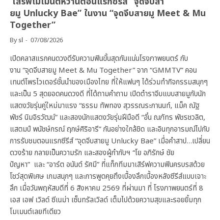
เสิร์ฟโมเมนต์หวานตอนแรกซีรีส์ “จุดจีบสา
ยมู Unlucky Bae” ในงาน “จุดจีบสายมู Meet & Mu
Together”
By
sl
07/08/2026
เปิดคลาสแรกคนดวงดีรับความฟินขั้นสุดกันแน่นโรงภาพยนตร์ กับ
งาน “จุดจีบสายมู Meet & Mu Together” จาก “GMMTV” คอน
เทนต์โพรไวเดอร์ชั้นนำของเมืองไทย ที่ให้แฟนๆ ได้ร่วมทำกิจกรรมสนุกๆ
และเป็น 5 สุดยอดคนดวงดี ที่ได้ถามคำถาม เปิดตำราจีบแบบสายมูกับนัก
แสดงวัยรุ่นคู่ใหม่มาแรง “ธรรม ทัพทอง สุวรรณระกานนท์, แม็ค ณัฐ
พัชร์ นิมจิรวัฒน์” และสองนักแสดงวัยรุ่นฝีมือดี “อั๋น ณภัทร พัชรชวลิต,
แสตมป์ พนัชษ์กรณ์ ฤกษ์ศิริอารี” กันอย่างใกล้ชิด และอินทุกอารมณ์ไปกับ
การรับชมตอนแรกซีรีส์ “จุดจีบสายมู Unlucky Bae” เมื่อคำสาป…เปลี่ยน
ดวงร้าย กลายเป็นความรัก และสองผู้กำกับฯ “โย อภิรักษ์ ชัย
ปัญหา” และ “อาร์ต อนันต์ รัศมี” ที่แท็กทีมมาเสิร์ฟความฟินครบรสด้วย
โชว์สุดพิเศษ เกมสนุกๆ และการพูดคุยถึงเบื้องลึกเบื้องหลังซีรีส์แบบเจาะ
ลึก เมื่อวันพฤหัสบดีที่ 6 สิงหาคม 2569 ที่ผ่านมา ที่ โรงภาพยนตร์ที่ 8
เอส เอฟ เวิลด์ ซีเนม่า เซ็นทรัลเวิลด์ เต็มไปด้วยความสุขและรอยยิ้มทุก
โมเมนต์เลยทีเดียว