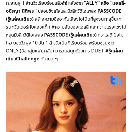
ทะยานสู่ 1 ล้านวิวเรียบร้อยแล้วจ้า! หลังจาก
“ALLY” หรือ “แอลลี่-
อชิรญา นิติพน”
ปล่อยซิงเกิลและมิวสิกวีดีโอเพลง
PASSCODE
(รู้แค่คนเดียว)
สร้างความฮืฮฮากับเสียงไฮโน๊ตที่สูงจนทะลุขึ้นเท
รนทวิตเตอร์กับแฮชแท็ก
#ความลับของแอลลี่
และความแรงแซงไม่
หยุดมิวสิกวีดีโอเพลง
PASSCODE (รู้แค่คนเดียว)
กระแสดี ปังไม่
ไหว ยอดวิวพุ่ง 10 วัน 1 ล้าววิวเป็นที่เรียบร้อย พร้อมชวนชาว
ONLY (ชื่อกลุ่มแฟนคลับ) มาร่วมสนุกด้วยการ DUET
#รู้แค่คน
เดียวChallenge
กันเยอะๆ