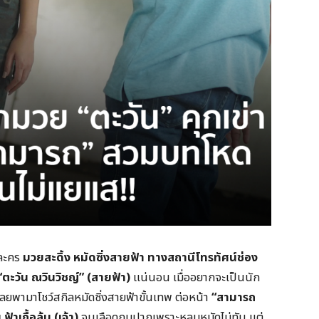
บละคร
มวยสะดิ้ง หมัดซิ่งสายฟ้า
ทางสถานีโทรทัศน์ช่อง
“
ตะวัน ณวินวิชญ์”
(สายฟ้า)
แน่นอน เมื่ออยากจะเป็นนัก
ลยพามาโชว์สกิลหมัดซิ่งสายฟ้าขั้นเทพ ต่อหน้า
“
สามารถ
 ฟ้าเกื้อล้น (เจ้า)
จนเลือดกบปากเพราะหลบหมัดไม่ทัน แต่