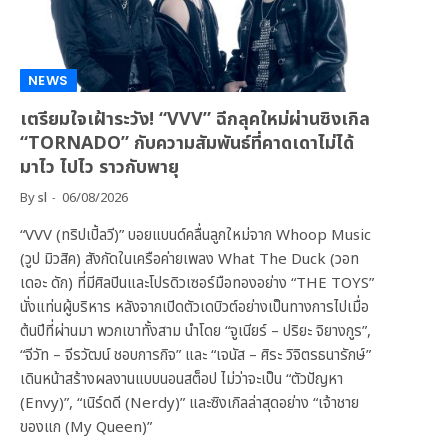
NEWS
เตรียมใจเฝ้าระวัง! “VVV” ฉีกลุคใหม่ผ่านซิงเกิล
“TORNADO” กับความสัมพันธ์ที่คาดเดาไม่ได้
มาไว ไปไว ราวกับพายุ
By
sl
06/08/2026
“VVV (ทริปเปิ้ลวี)” บอยแบนด์คลื่นลูกใหม่จาก Whoop Music
(วูป มิวสิค) สังกัดในเครือค่ายเพลง What The Duck (วอท
เดอะ ดัก) ที่มีศิลปินและโปรดิวเซอร์มือทองอย่าง “THE TOYS”
นั่งแท่นผู้บริหาร หลังจากเปิดตัวเดบิวต์อย่างเป็นทางการไปเมื่อ
ต้นปีที่ผ่านมา พวกเขาทั้งสาม นำโดย “จูเนียร์ – ปริยะ จิยางกูร”,
“จีวัท – จีรวัฒน์ ชอบการกิจ” และ “เจนัส – ศิระ วิจิตรธนารักษ์”
เดินหน้าสร้างผลงานแบบนอนสต็อป ไม่ว่าจะเป็น “ตัวปัญหา
(Envy)”, “เนิร์ดดี (Nerdy)” และซิงเกิลล่าสุดอย่าง “เจ้าชาย
ของแก (My Queen)”