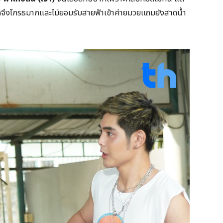
 สมคิดจึงโกรธมากและไม่ยอมรับสายฟ้าเข้าค่ายมวยแถมยังสาดน้ำ