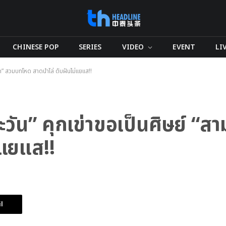
CHINESE POP
SERIES
VIDEO
EVENT
LI
ถ” สวมบทโหด สาดน้ำไล่ ดับฝันไม่แยแส!!
วัน” คุกเข่าขอเป็นศิษย์ “
่แยแส!!
l