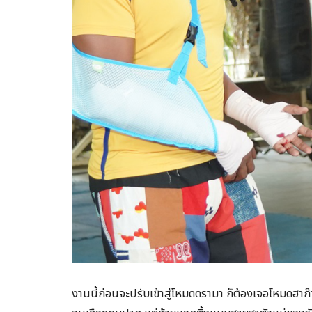
งานนี้ก่อนจะปรับเข้าสู่โหมดดรามา ก็ต้องเจอโหมดฮาก๊า