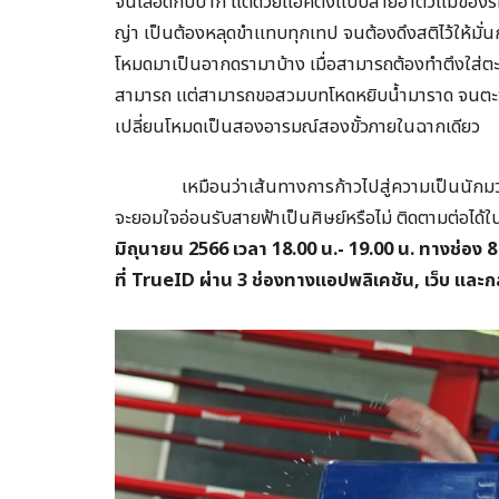
จนเลือดกบปาก แต่ด้วยแอคติ้งแบบสายฮาตัวแม่ของรัศม
ญ่า เป็นต้องหลุดขำแทบทุกเทป จนต้องดึงสติไว้ให้มั่น
โหมดมาเป็นอากดรามาบ้าง เมื่อสามารถต้องทำตึงใส่ต
สามารถ แต่สามารถขอสวมบทโหดหยิบน้ำมาราด จนตะวันต
เปลี่ยนโหมดเป็นสองอารมณ์สองขั้วภายในฉากเดียว
เหมือนว่าเส้นทางการก้าวไปสู่ความเป็นนักม
จะยอมใจอ่อนรับสายฟ้าเป็นศิษย์หรือไม่ ติดตามต่อได้
มิถุนายน 2566 เวลา 18.00 น.- 19.00 น. ทางช่อง 
ที่ TrueID
ผ่าน 3 ช่องทางแอปพลิเคชัน,
เว็บ และ