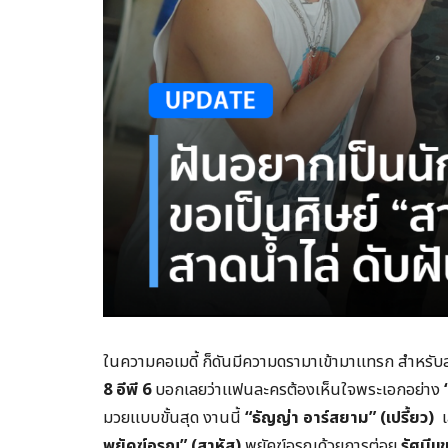
ในความคอเมดี้ ก็ดันมีความดรามาเข้ามาแทรก สำหรั
8
อีพี 6
บอกเลยว่าแฟนละครต้องเห็นใจพระเอกอย่าง
มวยแบบขั้นสุด งานนี้
“
ธัญญ่า อาร์สยาม”
(เปรี้ยว)
เ
พยัคฆ์อรุณ”
(สาหัส)
พยัคฆ์อรุณด้วยการต่อย
รัศมีแข