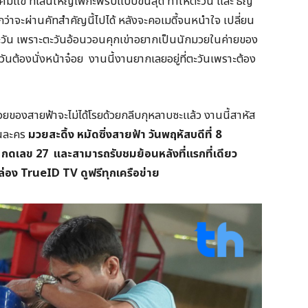
ีแข ที่เล่นใหญ่ไฟกะพริบแบบขั้นสุด ทำให้ตะวัน และ ธัญ
กว่าจะผ่านคัทสำคัญนี้ไปได้ หลังจะคอเมดี้จนหนำใจ เปลี่ยน
ะวัน เพราะตะวันอ้อนวอนคุกเข่าอยากเป็นนักมวยในค่ายของ
้องนั่งหน้าจ๋อย งานนี้งานยากเลยอยู่ที่ตะวันเพราะต้อง
วยของสายฟ้าจะไม่ได้โรยด้วยกลีบกุหลาบซะแล้ว งานนี้สาหัส
ในละคร
มวยสะดิ้ง หมัดซิ่งสายฟ้า วันพฤหัสบดีที่ 8
8 กดเลข 27 และสามารถรับชมย้อนหลังที่แรกที่เดียว
กล่อง TrueID TV
ดูฟรีทุกเครือข่าย