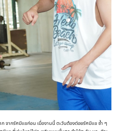
ก จากรัศมีแขก่อน เมื่องานนี้ ตะวันต้องต่อยรัศมีแข ซ้ำ ๆ