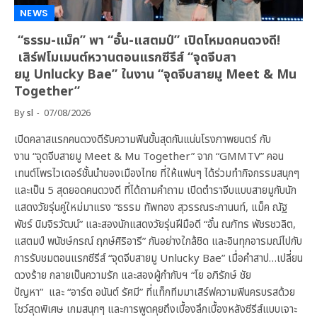
NEWS
“ธรรม-แม็ค” พา “อั๋น-แสตมป์” เปิดโหมดคนดวงดี!
เสิร์ฟโมเมนต์หวานตอนแรกซีรีส์ “จุดจีบสา
ยมู Unlucky Bae” ในงาน “จุดจีบสายมู Meet & Mu
Together”
By
sl
07/08/2026
เปิดคลาสแรกคนดวงดีรับความฟินขั้นสุดกันแน่นโรงภาพยนตร์ กับ
งาน “จุดจีบสายมู Meet & Mu Together” จาก “GMMTV” คอน
เทนต์โพรไวเดอร์ชั้นนำของเมืองไทย ที่ให้แฟนๆ ได้ร่วมทำกิจกรรมสนุกๆ
และเป็น 5 สุดยอดคนดวงดี ที่ได้ถามคำถาม เปิดตำราจีบแบบสายมูกับนัก
แสดงวัยรุ่นคู่ใหม่มาแรง “ธรรม ทัพทอง สุวรรณระกานนท์, แม็ค ณัฐ
พัชร์ นิมจิรวัฒน์” และสองนักแสดงวัยรุ่นฝีมือดี “อั๋น ณภัทร พัชรชวลิต,
แสตมป์ พนัชษ์กรณ์ ฤกษ์ศิริอารี” กันอย่างใกล้ชิด และอินทุกอารมณ์ไปกับ
การรับชมตอนแรกซีรีส์ “จุดจีบสายมู Unlucky Bae” เมื่อคำสาป…เปลี่ยน
ดวงร้าย กลายเป็นความรัก และสองผู้กำกับฯ “โย อภิรักษ์ ชัย
ปัญหา” และ “อาร์ต อนันต์ รัศมี” ที่แท็กทีมมาเสิร์ฟความฟินครบรสด้วย
โชว์สุดพิเศษ เกมสนุกๆ และการพูดคุยถึงเบื้องลึกเบื้องหลังซีรีส์แบบเจาะ