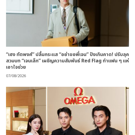
“เฮง ทัตพงศ์” ปลื้มกระแส “อย่าขอพี่เจน” ปังเกินคาด! ปรับลุค
สวมบท “เจนเล็ก” เผชิญความสัมพันธ์ Red Flag ทำแฟน ๆ แห่
เอาใจช่วย
07/08/2026