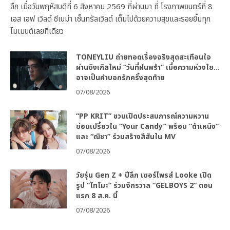
ลึก เมื่อวันพฤหัสบดีที่ 6 สิงหาคม 2569 ที่ผ่านมา ที่ โรงภาพยนตร์ที่ 8
เอส เอฟ เวิลด์ ซีเนม่า เซ็นทรัลเวิลด์ เต็มไปด้วยความสุขและรอยยิ้มทุก
โมเมนต์เลยทีเดียว
TONEYLIU ถ่ายทอดเรื่องจริงสุดสะเทือนใจ
ผ่านซิงเกิลใหม่ “วันที่ฝนพรำ” เมื่อความห่วงใย…
อาจเป็นคำบอกรักครั้งสุดท้าย
07/08/2026
“PP KRIT” ชวนเปิดประสบการณ์ความหวาน
ซ่อนเปรี้ยวใน “Your Candy” พร้อม “ต้าเหนิง”
และ “ณิชา” ร่วมสร้างสีสันใน MV
07/08/2026
วัยรุ่น Gen Z + ปีลึก เซอร์ไพรส์ Looke เปิด
รูป “โทโมะ” ร่วมจักรวาล “GELBOYS 2” ตอน
แรก 8 ส.ค. นี้
07/08/2026