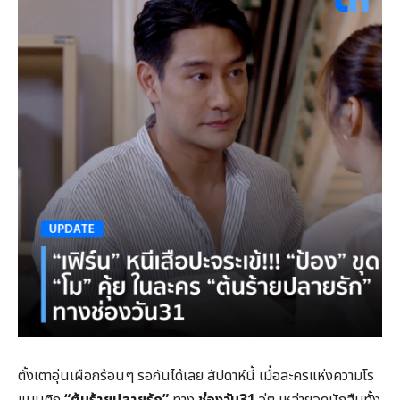
ตั้งเตาอุ่นเผือกร้อนๆ รอกันได้เลย สัปดาห์นี้ เมื่อละครแห่งความโร
แมนติก
“ต้นร้ายปลายรัก”
ทาง
ช่องวัน31
จู่ๆ เหล่ายอดนักสืบทั้ง