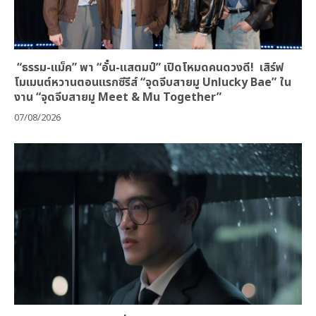
“ธรรม-แม็ค” พา “อั๋น-แสตมป์” เปิดโหมดคนดวงดี! เสิร์ฟ
โมเมนต์หวานตอนแรกซีรีส์ “จุดจีบสายมู Unlucky Bae” ใน
งาน “จุดจีบสายมู Meet & Mu Together”
07/08/2026