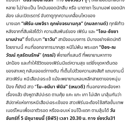
หลาย ไม่ว่าจะเป็น โคนันยอดนักสืบ หรือ นาตาชา โรมานอฟ ยอดนัก
ส่อง เล่นเปิดเรดาร์ จับตาดูทุกความเคลื่อนไหวของ
นางเอก
“เฟิร์น-
นพจิรา ฤกษ์ขจรนามกุล”
(กมลกานต์)
ทุกฝีก้าว
หลังจากที่สัมผัสได้ว่า ความสัมพันธ์ของ เฟิร์น และ
“โอม-
อัชชา
นามปาน”
ซึ่งรับบท
“ธาวิน”
สามีจอมบงการ มีบางอย่างผิดปกติ
โดยงานนี้ คนที่ออกอาการมากสุด หนีไม่พ้น พระเอก
“ป้อง-
ณ
วัฒน์
กุลรัตนรักษ์
”
(กรณ์)
พี่ชายที่แสนดี ที่พยายามหาทาง
ปกป้อง และทำให้ชีวิตของเฟิร์นมีแต่ความสุข แต่ยิ่งขุดหาต้นตอ
ของสาเหตุ กลับเจอแต่ทางตัน ที่เต็มไปด้วยความสงสัย!! แถมงานนี้
สาวเฟิร์น หนีเสือปะจระเข้ แม้จะพยายามหลบหลีกสายตาของหนุ่ม
ป้อง ก็ยังมี สาว “
โม
–
อมีนา พินิจ” (เหมวดี)
ที่นอกจากจะจ้องหา
เรื่องแล้ว ยังหูตาสัปปะรด ตามคุ้ย แคะ แกะ เกา ไม่เลิก มาลุ้นกันว่า
สัปดาห์แห่งการหนีเสือปะจระเข้ของ สาวเฟิร์นจะต้องใช้สกิลขั้นเทพ
เบอร์ไหนเพื่อเอาตัวรอด หรือจะจบเห่ จนโป๊ะแตก ตามลุ้นได้
วัน
จันทร์ที่ 5
มิถุนายนนี้ (อีพี5
) เวลา 20.30
น. ทาง ช่องวัน31