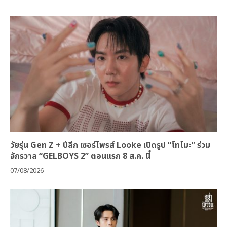
วัยรุ่น Gen Z + ปีลึก เซอร์ไพรส์ Looke เปิดรูป “โทโมะ” ร่วม
จักรวาล “GELBOYS 2” ตอนแรก 8 ส.ค. นี้
07/08/2026