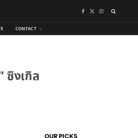
Facebook
X
Instagram
(Twitter)
VE
CONTACT
 ซิงเกิล
OUR PICKS