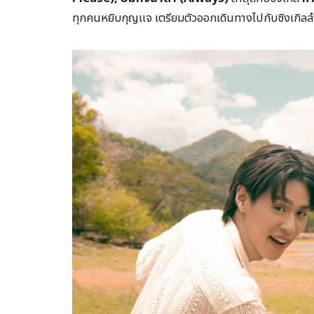
ทุกคนหยิบกุญแจ เตรียมตัวออกเดินทางไปกับซิงเกิลลำดั