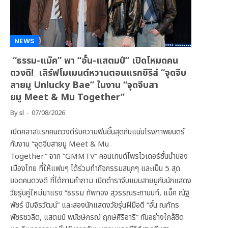
NEWS
“ธรรม-แม็ค” พา “อั๋น-แสตมป์” เปิดโหมดคน
ดวงดี! เสิร์ฟโมเมนต์หวานตอนแรกซีรีส์ “จุดจีบ
สายมู Unlucky Bae” ในงาน “จุดจีบสา
ยมู Meet & Mu Together”
By
sl
07/08/2026
เปิดคลาสแรกคนดวงดีรับความฟินขั้นสุดกันแน่นโรงภาพยนตร์
กับงาน “จุดจีบสายมู Meet & Mu
Together” จาก “GMMTV” คอนเทนต์โพรไวเดอร์ชั้นนำของ
เมืองไทย ที่ให้แฟนๆ ได้ร่วมทำกิจกรรมสนุกๆ และเป็น 5 สุด
ยอดคนดวงดี ที่ได้ถามคำถาม เปิดตำราจีบแบบสายมูกับนักแสดง
วัยรุ่นคู่ใหม่มาแรง “ธรรม ทัพทอง สุวรรณระกานนท์, แม็ค ณัฐ
พัชร์ นิมจิรวัฒน์” และสองนักแสดงวัยรุ่นฝีมือดี “อั๋น ณภัทร
พัชรชวลิต, แสตมป์ พนัชษ์กรณ์ ฤกษ์ศิริอารี” กันอย่างใกล้ชิด