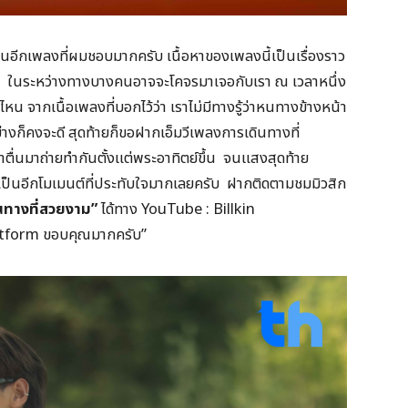
นอีกเพลงที่ผมชอบมากครับ เนื้อหาของเพลงนี้เป็นเรื่องราว
น ในระหว่างทางบางคนอาจจะโคจรมาเจอกับเรา ณ เวลาหนึ่ง
หน จากเนื้อเพลงที่บอกไว้ว่า เราไม่มีทางรู้ว่าหนทางข้างหน้า
างก็คงจะดี สุดท้ายก็ขอฝากเอ็มวีเพลงการเดินทางที่
าตื่นมาถ่ายทำกันตั้งแต่พระอาทิตย์ขึ้น จนแสงสุดท้าย
ป็นอีกโมเมนต์ที่ประทับใจมากเลยครับ ฝากติดตามชมมิวสิก
นทางที่สวยงาม”
ได้ทาง YouTube : Billkin
atform ขอบคุณมากครับ”