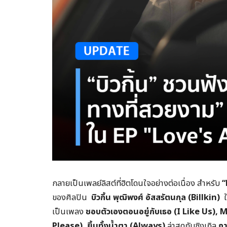
กลายเป็นเพลย์ลิสต์ที่ฮิตโดนใจอย่างต่อเนื่อง สำหรับ
“
ของศิลปิน
บิวกิ้น พุฒิพงศ์ อัสสรัตนกุล (
Billkin
)
ใ
เป็นเพลง
ชอบตัวเองตอนอยู่กับเธอ (
I Like Us),
M
Please),
ยิ้มทั้งน้ำตา (
Always)
ล่าสุดกับซิงเกิล
กา