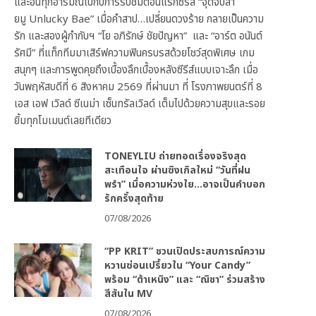
และอินทุกอารมณ์ไปกับการรับชมตอนแรกซีรีส์ “จุดจีบสา
ยมู Unlucky Bae” เมื่อคำสาป…เปลี่ยนดวงร้าย กลายเป็นความ
รัก และสองผู้กำกับฯ “โย อภิรักษ์ ชัยปัญหา” และ “อาร์ต อนันต์
รัศมี” ที่แท็กทีมมาเสิร์ฟความฟินครบรสด้วยโชว์สุดพิเศษ เกม
สนุกๆ และการพูดคุยถึงเบื้องลึกเบื้องหลังซีรีส์แบบเจาะลึก เมื่อ
วันพฤหัสบดีที่ 6 สิงหาคม 2569 ที่ผ่านมา ที่ โรงภาพยนตร์ที่ 8
เอส เอฟ เวิลด์ ซีเนม่า เซ็นทรัลเวิลด์ เต็มไปด้วยความสุขและรอย
ยิ้มทุกโมเมนต์เลยทีเดียว
TONEYLIU ถ่ายทอดเรื่องจริงสุด
สะเทือนใจ ผ่านซิงเกิลใหม่ “วันที่ฝน
พรำ” เมื่อความห่วงใย…อาจเป็นคำบอก
รักครั้งสุดท้าย
07/08/2026
“PP KRIT” ชวนเปิดประสบการณ์ความ
หวานซ่อนเปรี้ยวใน “Your Candy”
พร้อม “ต้าเหนิง” และ “ณิชา” ร่วมสร้าง
สีสันใน MV
07/08/2026