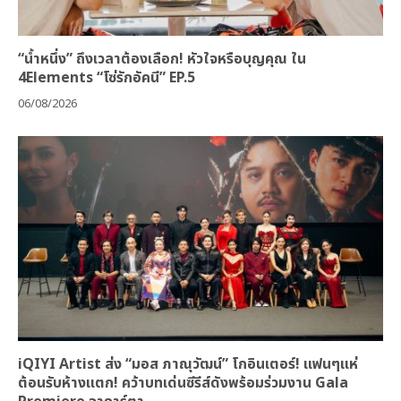
“น้ำหนึ่ง” ถึงเวลาต้องเลือก! หัวใจหรือบุญคุณ ใน
4Elements “โซ่รักอัคนี” EP.5
06/08/2026
iQIYI Artist ส่ง “มอส ภาณุวัฒน์” โกอินเตอร์! แฟนๆแห่
ต้อนรับห้างแตก! คว้าบทเด่นซีรีส์ดังพร้อมร่วมงาน Gala