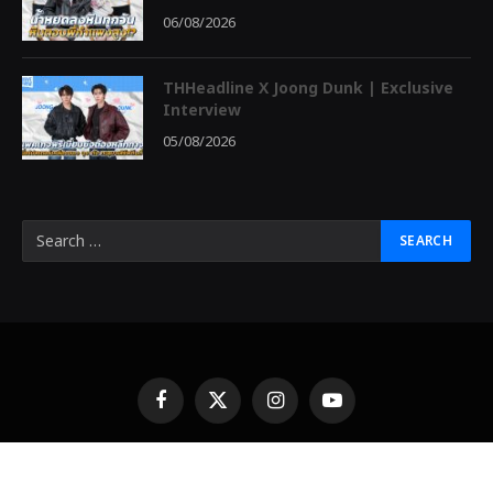
06/08/2026
THHeadline X Joong Dunk | Exclusive
Interview
05/08/2026
Facebook
X
Instagram
YouTube
(Twitter)
© 2026 THHeadline Designed by
THHeadline
中泰头条