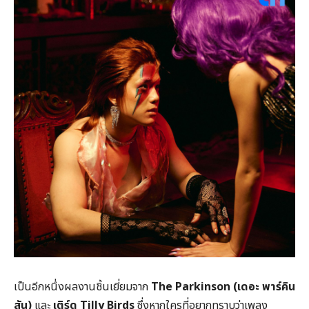
เป็นอีกหนึ่งผลงานชิ้นเยี่ยมจาก
The Parkinson
(เดอะ พาร์คิน
สัน)
และ
เติร์ด Tilly Birds
ซึ่งหากใครที่อยากทราบว่าเพลง