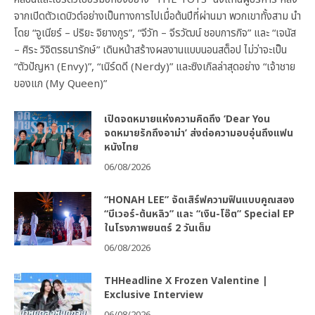
จากเปิดตัวเดบิวต์อย่างเป็นทางการไปเมื่อต้นปีที่ผ่านมา พวกเขาทั้งสาม นำ
โดย “จูเนียร์ – ปริยะ จิยางกูร”, “จีวัท – จีรวัฒน์ ชอบการกิจ” และ “เจนัส
– ศิระ วิจิตรธนารักษ์” เดินหน้าสร้างผลงานแบบนอนสต็อป ไม่ว่าจะเป็น
“ตัวปัญหา (Envy)”, “เนิร์ดดี (Nerdy)” และซิงเกิลล่าสุดอย่าง “เจ้าชาย
ของแก (My Queen)”
เปิดจดหมายแห่งความคิดถึง ‘Dear You
จดหมายรักถึงอาม่า’ ส่งต่อความอบอุ่นถึงแฟน
หนังไทย
06/08/2026
“HONAH LEE” จัดเสิร์ฟความฟินแบบคูณสอง
“บีเวอร์-ต้นหลิว” และ “เงิน-โอ๊ต” Special EP
ในโรงภาพยนตร์ 2 วันเต็ม
06/08/2026
THHeadline X Frozen Valentine |
Exclusive Interview