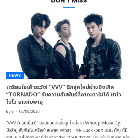
DON'T MISS
NEWS
เตรียมใจเฝ้าระวัง! “VVV” ฉีกลุคใหม่ผ่านซิงเกิล
“TORNADO” กับความสัมพันธ์ที่คาดเดาไม่ได้ มาไว
ไปไว ราวกับพายุ
By
sl
06/08/2026
“VVV (ทริปเปิ้ลวี)” บอยแบนด์คลื่นลูกใหม่จาก Whoop Music (วูป
มิวสิค) สังกัดในเครือค่ายเพลง What The Duck (วอท เดอะ ดัก) ที่มี
ศิลปินและโปรดิวเซอร์มือทองอย่าง “THE TOYS” นั่งแท่นผู้บริหาร หลัง