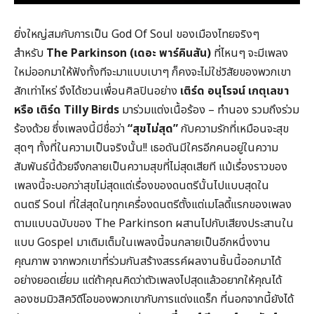
ยิ่งใหญ่สมกับการเป็น God Of Soul ของเมืองไทยจริงๆ
สำหรับ
The Parkinson
(เดอะ พาร์คินสัน)
ที่ไหนๆ จะมีเพลง
ใหม่ออกมาให้ฟังทั้งทีจะมาแบบเบาๆ ก็คงจะไม่ใช่วิสัยของพวกเขา
สักเท่าไหร่ จึงได้ชวนเพื่อนศิลปินอย่าง
เติร์ด อนุโรจน์ เกตุเลขา
หรือ เติร์ด Tilly Birds
มาร่วมแต่งเนื้อร้อง – ทำนอง รวมถึงร่วม
ร้องด้วย ซึ่งเพลงนี้มีชื่อว่า
“สุขไม่สุด”
กับความรักที่เหมือนจะสุข
สุดๆ ทั้งที่ในความเป็นจริงนั้น!! เธอดันมีใครอีกคนอยู่ในความ
สัมพันธ์นี้ด้วยจึงกลายเป็นความสุขที่ไม่สุดเสียที แม้เรื่องราวของ
เพลงนี้จะบอกว่าสุขไม่สุดแต่เรื่องของดนตรีนั้นไปแบบสุดใน
ดนตรี Soul ที่ใส่สุดในทุกเครื่องดนตรีตั้งแต่เมโลดี้แรกของเพลง
ตามแบบฉบับของ The Parkinson ผสานไปกับเสียงประสานใน
แบบ Gospel มาเติมเต็มในเพลงนี้จนกลายเป็นอีกหนึ่งงาน
คุณภาพ จากพวกเขาที่ร่วมกันสร้างสรรค์ผลงานชิ้นนี้ออกมาได้
อย่างยอดเยี่ยม แต่ถ้าคุณคิดว่าตัวเพลงไปสุดแล้วอยากให้คุณได้
ลองชมมิวสิควิดีโอของพวกเขากับการแต่งแดร็ก ที่นอกจากนี้ยังได้