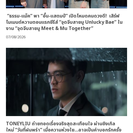
“ธรรม-แม็ค” พา “อั๋น-แสตมป์” เปิดโหมดคนดวงดี! เสิร์ฟ
โมเมนต์หวานตอนแรกซีรีส์ “จุดจีบสายมู Unlucky Bae” ใน
งาน “จุดจีบสายมู Meet & Mu Together”
07/08/2026
TONEYLIU ถ่ายทอดเรื่องจริงสุดสะเทือนใจ ผ่านซิงเกิล
ใหม่ “วันที่ฝนพรำ” เมื่อความห่วงใย…อาจเป็นคำบอกรักครั้ง