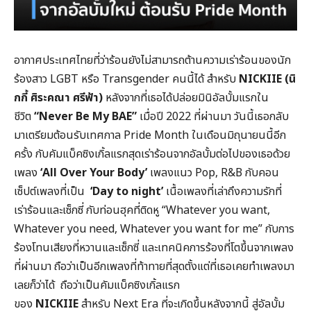
อากาศประเทศไทยที่ว่าร้อนยังไม่สามารถต้านความเร่าร้อนของนัก
ร้องสาว LGBT หรือ Transgender คนนี้ได้ สำหรับ
NICKIIE (
นิ
กกี้ ศิระคณา ศรีฟ้า)
หลังจากที่เธอได้ปล่อยมินิอัลบั้มแรกใน
ชีวิต
“Never Be My BAE”
เมื่อปี 2022 ที่ผ่านมา วันนี้เธอกลับ
มาเตรียมต้อนรับเทศกาล Pride Month ในเดือนมิถุนายนนี้อีก
ครั้ง กับคัมแบ็คซิงเกิ้ลแรกสุดเร่าร้อนจากอัลบั้มต่อไปของเธอด้วย
เพลง
‘All Over Your Body’
เพลงแนว Pop, R&B กับคอน
เซ็ปต์เพลงที่เป็น
‘Day to night’
เนื้อเพลงที่เล่าถึงความรักที่
เร่าร้อนและเซ็กซี่ กับท่อนฮุคที่ติดหู “Whatever you want,
Whatever you need, Whatever you want for me” กับการ
ร้องโทนเสียงที่หวานและเซ็กซี่ และเทคนิคการร้องที่โตขึ้นจากเพลง
ที่ผ่านมา ถือว่าเป็นอีกเพลงที่ท้าทายที่สุดตั้งแต่ที่เธอเคยทำเพลงมา
เลยก็ว่าได้ ถือว่าเป็นคัมแบ็คซิงเกิ้ลแรก
ของ
NICKIIE
สำหรับ Next Era ที่จะเกิดขึ้นหลังจากนี้ สู่อัลบั้ม