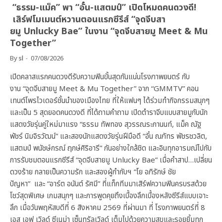
“ธรรม-แม็ค” พา “อั๋น-แสตมป์” เปิดโหมดคนดวงดี!
เสิร์ฟโมเมนต์หวานตอนแรกซีรีส์ “จุดจีบสา
ยมู Unlucky Bae” ในงาน “จุดจีบสายมู Meet & Mu
Together”
By
sl
07/08/2026
เปิดคลาสแรกคนดวงดีรับความฟินขั้นสุดกันแน่นโรงภาพยนตร์ กับ
งาน “จุดจีบสายมู Meet & Mu Together” จาก “GMMTV” คอน
เทนต์โพรไวเดอร์ชั้นนำของเมืองไทย ที่ให้แฟนๆ ได้ร่วมทำกิจกรรมสนุกๆ
และเป็น 5 สุดยอดคนดวงดี ที่ได้ถามคำถาม เปิดตำราจีบแบบสายมูกับนัก
แสดงวัยรุ่นคู่ใหม่มาแรง “ธรรม ทัพทอง สุวรรณระกานนท์, แม็ค ณัฐ
พัชร์ นิมจิรวัฒน์” และสองนักแสดงวัยรุ่นฝีมือดี “อั๋น ณภัทร พัชรชวลิต,
แสตมป์ พนัชษ์กรณ์ ฤกษ์ศิริอารี” กันอย่างใกล้ชิด และอินทุกอารมณ์ไปกับ
การรับชมตอนแรกซีรีส์ “จุดจีบสายมู Unlucky Bae” เมื่อคำสาป…เปลี่ยน
ดวงร้าย กลายเป็นความรัก และสองผู้กำกับฯ “โย อภิรักษ์ ชัย
ปัญหา” และ “อาร์ต อนันต์ รัศมี” ที่แท็กทีมมาเสิร์ฟความฟินครบรสด้วย
โชว์สุดพิเศษ เกมสนุกๆ และการพูดคุยถึงเบื้องลึกเบื้องหลังซีรีส์แบบเจาะ
ลึก เมื่อวันพฤหัสบดีที่ 6 สิงหาคม 2569 ที่ผ่านมา ที่ โรงภาพยนตร์ที่ 8
เอส เอฟ เวิลด์ ซีเนม่า เซ็นทรัลเวิลด์ เต็มไปด้วยความสุขและรอยยิ้มทุก