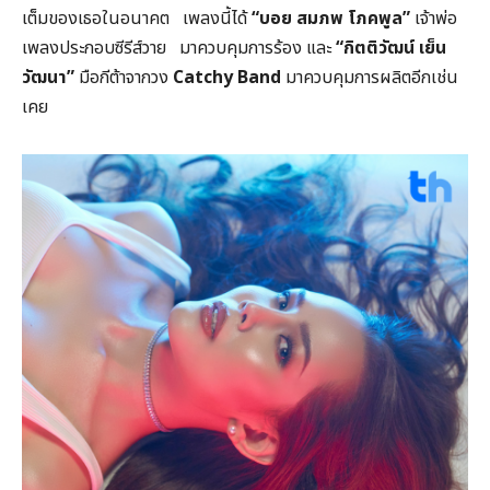
เต็มของเธอในอนาคต เพลงนี้ได้
“บอย สมภพ โภคพูล”
เจ้าพ่อ
เพลงประกอบซีรีส์วาย มาควบคุมการร้อง และ
“
กิตติวัฒน์ เย็น
วัฒนา”
มือกีต้าจากวง
Catchy Band
มาควบคุมการผลิตอีกเช่น
เคย