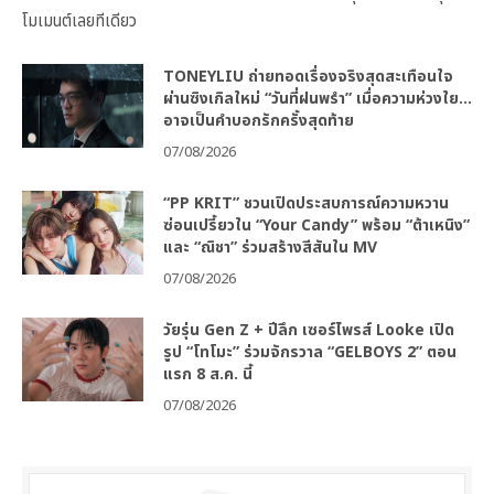
โมเมนต์เลยทีเดียว
TONEYLIU ถ่ายทอดเรื่องจริงสุดสะเทือนใจ
ผ่านซิงเกิลใหม่ “วันที่ฝนพรำ” เมื่อความห่วงใย…
อาจเป็นคำบอกรักครั้งสุดท้าย
07/08/2026
“PP KRIT” ชวนเปิดประสบการณ์ความหวาน
ซ่อนเปรี้ยวใน “Your Candy” พร้อม “ต้าเหนิง”
และ “ณิชา” ร่วมสร้างสีสันใน MV
07/08/2026
วัยรุ่น Gen Z + ปีลึก เซอร์ไพรส์ Looke เปิด
รูป “โทโมะ” ร่วมจักรวาล “GELBOYS 2” ตอน
แรก 8 ส.ค. นี้
07/08/2026