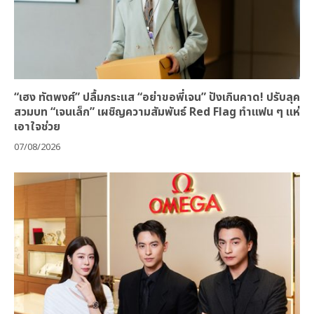
“เฮง ทัตพงศ์” ปลื้มกระแส “อย่าขอพี่เจน” ปังเกินคาด! ปรับลุค
สวมบท “เจนเล็ก” เผชิญความสัมพันธ์ Red Flag ทำแฟน ๆ แห่
เอาใจช่วย
07/08/2026