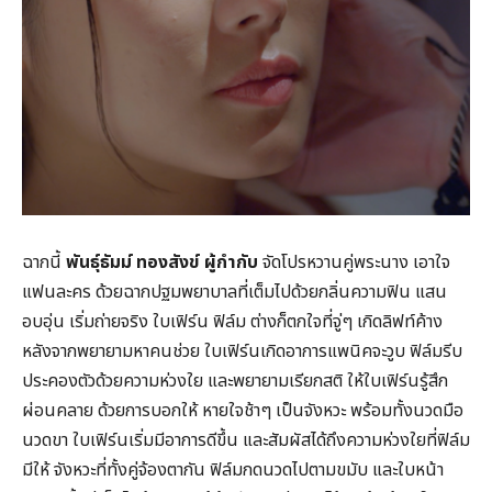
ฉากนี้
พันธุ์ธัมม์ ทองสังข์ ผู้กำกับ
จัดโปรหวานคู่พระนาง เอาใจ
แฟนละคร ด้วยฉากปฐมพยาบาลที่เต็มไปด้วยกลิ่นความฟิน แสน
อบอุ่น เริ่มถ่ายจริง ใบเฟิร์น ฟิล์ม ต่างก็ตกใจที่จู่ๆ เกิดลิฟท์ค้าง
หลังจากพยายามหาคนช่วย ใบเฟิร์นเกิดอาการแพนิคจะวูบ ฟิล์มรีบ
ประคองตัวด้วยความห่วงใย และพยายามเรียกสติ ให้ใบเฟิร์นรู้สึก
ผ่อนคลาย ด้วยการบอกให้ หายใจช้าๆ เป็นจังหวะ พร้อมทั้งนวดมือ
นวดขา ใบเฟิร์นเริ่มมีอาการดีขึ้น และสัมผัสได้ถึงความห่วงใยที่ฟิล์ม
มีให้ จังหวะที่ทั้งคู่จ้องตากัน ฟิล์มกดนวดไปตามขมับ และใบหน้า