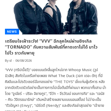
NEWS
เตรียมใจเฝ้าระวัง! “VVV” ฉีกลุคใหม่ผ่านซิงเกิล
“TORNADO” กับความสัมพันธ์ที่คาดเดาไม่ได้ มาไว
ไปไว ราวกับพายุ
By
sl
06/08/2026
“VVV (ทริปเปิ้ลวี)” บอยแบนด์คลื่นลูกใหม่จาก Whoop Music (วูป
มิวสิค) สังกัดในเครือค่ายเพลง What The Duck (วอท เดอะ ดัก) ที่มี
ศิลปินและโปรดิวเซอร์มือทองอย่าง “THE TOYS” นั่งแท่นผู้บริหาร หลัง
จากเปิดตัวเดบิวต์อย่างเป็นทางการไปเมื่อต้นปีที่ผ่านมา พวกเขาทั้งสาม นำ
โดย “จูเนียร์ – ปริยะ จิยางกูร”, “จีวัท – จีรวัฒน์ ชอบการกิจ” และ “เจนัส
– ศิระ วิจิตรธนารักษ์” เดินหน้าสร้างผลงานแบบนอนสต็อป ไม่ว่าจะเป็น
“ตัวปัญหา (Envy)”, “เนิร์ดดี (Nerdy)” และซิงเกิลล่าสุดอย่าง “เจ้าชาย