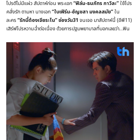
โปรดีไม่มีแผ่ว สัปดาห์ก่อน พระเอก
“ฟิล์ม-
ธนภัทร กาวิละ”
ใช้โปร
คลั่งรัก ตามหา นางเอก
“ใบเฟิร์น-
อัญชสา มงคลสมัย”
ใน
ละคร
“รักนี้ต้องเจียระไน” ช่องวัน31
จนเจอ มาสัปดาห์นี้ (อีพี11)
เสิร์ฟโปรหวานฉ่ำต่อเนื่อง ด้วยการปฐมพยาบาลที่บอกเลยว่า…ฟิน