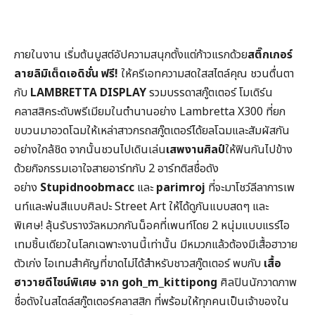
ภายในงาน เริ่มต้นบูสต์อัปความสนุกตั้งแต่ก้าวแรกด้วย
สติ๊กเกอร์
ลายลิมิเต็ดเอดิชั่น ฟรี
!
ให้ครีเอทความสดใสสไตล์คุณ ชวนตื่นตา
กับ
LAMBRETTA DISPLAY
รวมบรรดาสกู๊ตเตอร์ โมเดิร์น
คลาสสิคระดับพรีเมียมในตำนานอย่าง Lambretta X300 ที่ยก
ขบวนมาอวดโฉมให้เหล่าสาวกรถสกู๊ตเตอร์ได้ยลโฉมและสัมผัสกัน
อย่างใกล้ชิด จากนั้นชวนไปเดินเล่น
เสพงานศิลป์
ให้ฟินกันไปข้าง
ด้วยกิจกรรมเอาใจสายอาร์ทกับ 2 อาร์ทติสชื่อดัง
อย่าง
Stupidnoobmacc
และ
parimroj
ที่จะมาโชว์ลีลาการเพ
นท์และพ่นสีแบบศิลปะ Street Art ให้ได้ดูกันแบบสดๆ และ
พิเศษ! ลุ้นรับรางวัลหมวกกันน็อคที่เพนท์โดย 2 หนุ่มแบบแรร์ไอ
เทมชิ้นเดียวในโลกเฉพาะงานนี้เท่านั้น มีหมวกแล้วต้องมีเสื้อฮาวาย
ตัวเก่ง ไอเทมสำคัญที่ขาดไม่ได้สำหรับชาวสกู๊ตเตอร์ พบกับ
เสื้อ
ฮาวายดีไซน์พิเศษ จาก goh_m_kittipong
ศิลปินนักวาดภาพ
ชื่อดังในสไตล์สกู๊ตเตอร์คลาสสิก ที่พร้อมให้ทุกคนเป็นเจ้าของใน