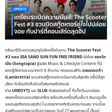
กลับมารีรันความสนุกจุใจอีกครั้งกับงาน
The Scooter Fest
#3 ตอน SEA SAND SUN FUN FREE FRIEND
จัดโดย
ซองโท
เปีย (Songtopia)
ผู้ผลิต Music & Lifestyle Content ที่มี
ยอดผู้ติดตามรวมมากกว่า 6 ล้านคน คอลแลบส์กับ
แลมเบรตต้า
(Lambretta)
ชวนสายสกู๊ตเตอร์มาเนียมามันส์สุดขีด กรี๊ดให้สุด
เสียง กับไลน์อัปศิลปินตัวพ่อสายฮิปฮอปอ
ย่าง
URBOYTJ
และ
SLUR
ตัวพ่อสายอินดี้ ที่แท็กทีมมาปล่อย
เพลงเด็ดชวนแดนซ์สุดเหวี่ยง พร้อมจิบเครื่องดื่มเย็นๆ ชิมเมนูเด็ด
และตะลุยกิจกรรมสุดฮิป ในบรรยากาศติดริมหาดบางแสน งานนี้เห
ล่าสกู๊ตเตอร์เลิฟเวอร์ไม่ควรพลาด วันที่ 27 พฤษภาคมนี้ ตั้งแต่