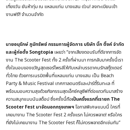
เที่ยงวัน ยันห้าทุ่ม ณ แหลมแท่น บางแสน ด่วน! ลงทะเบียนเข้า
งานฟรี!! จำนวนจำกัด
นายอนุรักษ์ ภูมิทรัพย์ กรรมการผู้จัดการ บริษัท บิ๊ก ติ๊งค์ จำกัด
และผู้ก่อตั้ง
Songtopia
เผยว่า “จากเสียงตอบรับที่ดีจากการจัด
งาน The Scooter Fest ทั้ง 2 ครั้งที่ผ่านมา การกลับมาครั้งนี้เรา
ตั้งใจมอบของขวัญสุดเซอร์ไพรส์ให้กับเหล่าบรรดาคนรักสกู๊ตเตอร์
ทั่วไทย ด้วยการเนรมิตพื้นที่แหลมแท่น บางแสน เป็น Beach
Party & Music Festival เทศกาลดนตรีและปาร์ตี้ริมทะเล ที่
พร้อมมอบความสุขด้วยกิจกรรมสุดเอ็กซ์คลูซีฟที่ต่อแถวกันมาสร้าง
ความสนุกแบบนันสต็อป ซึ่งครั้งนี้ถือ
เป็นครั้งแรกที่เรายก
The
Scooter Fest มาจัดนอกกรุงเทพฯ
โอกาสพิเศษแบบนี้ ใครที่
เคยมางาน The Scooter Fest 2 ครั้งแรก ไม่ควรพลาด! หรือใคร
ที่ยังไม่เคยมางาน The Scooter Fest ก็ไม่ควรพลาดอีกเช่นกัน”