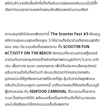
สต์มันส์ๆ จากดีเจชื่อดังที่แท็กทีมกันมาปล่อยของกันแบบไม่มีกั๊ก
เรียกว่ารวมทุกความหลงใหลคนรักเสียงเพลงในงานเดียว!
ความสนุกยังไม่หมดเพียงเท่านี้
The Scooter Fest #3
ยังขอบู
สต์ความสุขแบบสุดเหวี่ยงคูณ 3 ให้ชาวแก๊งค์มาร่วมกิจกรรมสุดฮิป
ออน เดอะ บีช แบบจัดเต็มตลอดงาน ทั้ง
SCOOTER FUN
ACTIVITY ON THE BEACH
กิจกรรมที่จะชวนสาวกสกู๊ตเตอร์
มาร่วมกันตามหาอุปกรณ์สำหรับถ่ายภาพตามบูธต่างๆ ในงาน อาทิ
เช่น เสื้อฮาวาย หมวก บอลชายหาด เพื่อให้แต่ละคนเลือกอุปกรณ์
แล้วมารวมตัวกันที่หน้าเวที ก่อนจะวัดดวงว่าใครสามารถหยิบ
อุปกรณ์มาได้ถูกต้องตามภาพได้มากที่สุด ลุ้นรับรางวัลสุดพิเศษ
กลับบ้านไปแบบคูลๆ นอกจากนี้ มาถึงบางแสนก็ต้องจัดเต็มเมนูซี
ฟู้ดกันหน่อย กับ
SEAFOOD CARNIVAL
ที่รวบรวมทั้งอาหาร
ทะเล ปิ้งย่างบาร์บีคิว พร้อมเครื่องดื่มจากร้านดังทั้งในบางแสน
และในโซเซียลมาให้ทุกคนแบบเต็มอิ่มพุงกาง