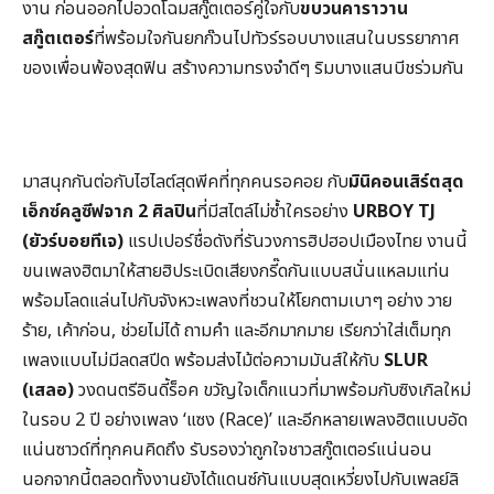
งาน ก่อนออกไปอวดโฉมสกู๊ตเตอร์คู่ใจกับ
ขบวนคาราวาน
สกู๊ตเตอร์
ที่พร้อมใจกันยกก๊วนไปทัวร์รอบบางแสนในบรรยากาศ
ของเพื่อนพ้องสุดฟิน สร้างความทรงจำดีๆ ริมบางแสนบีชร่วมกัน
มาสนุกกันต่อกับไฮไลต์สุดพีคที่ทุกคนรอคอย กับ
มินิคอนเสิร์ตสุด
เอ็กซ์คลูซีฟจาก
2 ศิลปิน
ที่มีสไตล์ไม่ซ้ำใครอย่าง
URBOY TJ
(ยัวร์บอยทีเจ)
แรปเปอร์ชื่อดังที่รันวงการฮิปฮอปเมืองไทย งานนี้
ขนเพลงฮิตมาให้สายฮิประเบิดเสียงกรี๊ดกันแบบสนั่นแหลมแท่น
พร้อมโลดแล่นไปกับจังหวะเพลงที่ชวนให้โยกตามเบาๆ อย่าง วาย
ร้าย, เค้าก่อน, ช่วยไม่ได้ ถามคำ และอีกมากมาย เรียกว่าใส่เต็มทุก
เพลงแบบไม่มีลดสปีด พร้อมส่งไม้ต่อความมันส์ให้กับ
SLUR
(เสลอ)
วงดนตรีอินดี้ร็อค ขวัญใจเด็กแนวที่มาพร้อมกับซิงเกิลใหม่
ในรอบ 2 ปี อย่างเพลง ‘แซง (Race)’ และอีกหลายเพลงฮิตแบบอัด
แน่นซาวด์ที่ทุกคนคิดถึง
รับรองว่าถูกใจชาวสกู๊ตเตอร์แน่นอน
นอกจากนี้ตลอดทั้งงานยังได้แดนซ์กันแบบสุดเหวี่ยงไปกับเพลย์ลิ