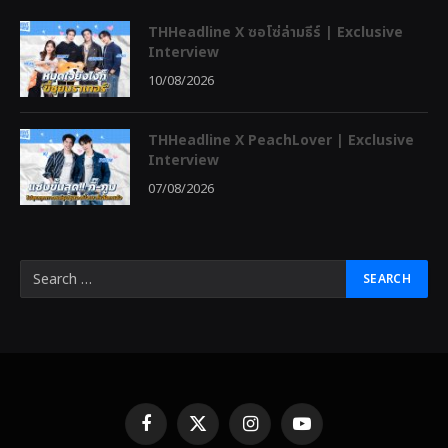
THHeadline X ซอโซ่ล่ามธีร์ | Exclusive
Interview
10/08/2026
THHeadline X PeachLover | Exclusive
Interview
07/08/2026
Facebook
X
Instagram
YouTube