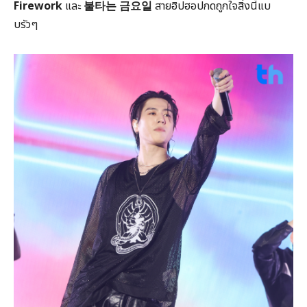
Firework
และ
불타는
금요일
สายฮิปฮอปกดถูกใจสิ่งนี้แบ
บรัวๆ