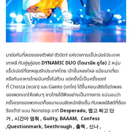
มาต่อกันที่สเตจของตัวพ่อ! ตัวบิดา! แห่งวงการแร็ปเปอร์ประเทศ
เกาหลี กับคู่หูคู่ฮอต
DYNAMIC DUO (ไดนามิค ดูโอ)
2 หนุ่ม
แร็ปเปอร์ที่ตกหลุมรักประเทศไทย เข้าขั้นหลงใหล แม้จะมาเที่ยว
หรือกินอาหารไทยนับครั้งไม่ถ้วน แต่ครั้งนี้เป็นครั้งแรก!
ที่ Choiza (ชเวจา) และ Gaeko (แกโค) ได้ขึ้นคอนเสิร์ตโชว์เพลง
ของพวกเขาให้แฟนๆ ชาวไทยได้ฟังอย่างเป็นทางการ แน่นอนว่า
ครั้งแรกของพวกเขาก็ขอมาแบบจัดหนักจัดเต็ม กับเพลย์ลิสต์ที่ต้อง
ร้องว้าว! แบบ Nonstop อาทิ
Desperado,
맵고
짜고
단
거
,
시간아
멈춰
, Guilty, BAAAM, Confess
,Questionmark, Seethrough ,
출첵
,
신나
,