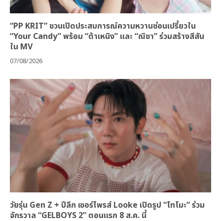
“PP KRIT” ชวนเปิดประสบการณ์ความหวานซ่อนเปรี้ยวใน
“Your Candy” พร้อม “ต้าเหนิง” และ “ณิชา” ร่วมสร้างสีสัน
ใน MV
07/08/2026
วัยรุ่น Gen Z + ปีลึก เซอร์ไพรส์ Looke เปิดรูป “โทโมะ” ร่วม
จักรวาล “GELBOYS 2” ตอนแรก 8 ส.ค. นี้