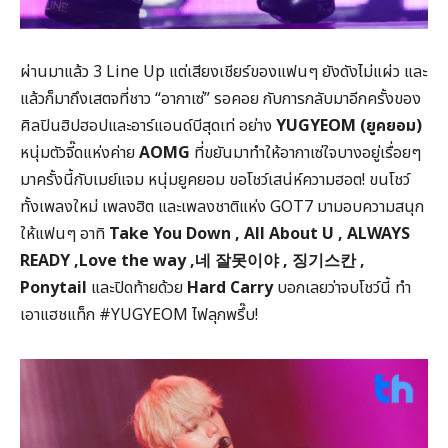
ผ่านมาแล้ว 3 Line Up แต่เสียงเชียร์ของแฟนๆ ยังดังไม่แผ่ว และ
แล้วก็มาถึงเสตจที่ชาว “อากาเซ่” รอคอย กับการกลับมาอีกครั้งของ
ศิลปินฮิปฮอปและอาร์แอนด์บีสุดเท่ อย่าง
YUGYEOM (ยูคยอม)
หนุ่มตัวจี๊ดแห่งค่าย
AOMG
ที่ขยันมาทำให้อากาเซ่ใจบางอยู่เรื่อยๆ
มาครั้งนี้กับเมย์แจม หนุ่มยูคยอม ขอโชว์เสน่ห์ความฮอต! ขนโชว์
ทั้งเพลงใหม่ เพลงฮิต และเพลงชาติแห่ง GOT7 มามอบความสนุก
ให้แฟนๆ อาทิ
Take You Down , All About U , ALWAYS
READY ,Love the way ,
네
잘못이야
,
징기스칸
,
Ponytail
และปิดท้ายด้วย
Hard Carry
บอกเลยว่าจบโชว์นี้ ทำ
เอาแฮชแท็ก #YUGYEOM ไฟลุกพรึ๊บ!