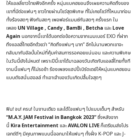
ให้แอลลี่ชาวไทยฟังอีกครั้ง หนุ่มแบคฮยอนจึงเผยความคิดถึงของ
เขาที่มีต่อแฟนๆ ชาวไทยผ่านโชว์สุดพิเศษ ที่ไม่เคยโชว์ที่ไหนมาก่อน
ทั้งร้องสดๆ ฟังกันสดๆ เพอฟอร์แมนซ์กันสดๆ ครั้งแรก ใน
เพลง
UN Village , Candy , BamBi , Betcha
และ
Love
Again
นอกจากนี้เขาได้บอกต่อข้อความจากเมมเบอร์ EXO ที่ฝาก
ถึงแอลลี่ไทยอีกด้วยว่า “คิดถึงแฟนๆ มาก” อีกไม่นานพวกเขาจะ
กลับมากับอัลบั้มใหม่ที่คุ้มค่าสมการรอคอยแน่นอน และความพิเศษ
ในวันนี้ยังไม่หมด! เพราะปีนี้เขาได้มาฉลองวันเกิดกับแอลลี่ไทยทั้งที
งานนี้แฟนๆ ก็ไม่รอช้า ร้องเพลงแฮปปี้เบิร์ดเดย์ให้หนุ่มแบคฮยอน
แบบดังสนั่นฮอลล์ ทำเอาเจ้าของวันเกิดปลื้มใจสุดๆ
ฟิน! จบ! ครบ! ในงานเดียว และได้ใจแฟนๆ ไปแบบเต็มๆ สำหรับ
“
M.A.Y. JAM Festival in Bangkok 2023”
ซึ่งหลังจาก
นี้
Kira Entertainment
และ
AVALON LIVE
ก็เตรียมส่งโปร
เจกต์ดีๆ มีคุณภาพแบบนี้ออกมาให้แฟนๆ ทั้งฝั่ง K-POP และ J-