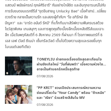
แสตมป์ พนัชษ์กรณ์ ฤกษ์ศิริอารี” กันอย่างใกล้ชิด และอินทุกอารมณ์ไปกับ
การรับชมตอนแรกซีรีส์ “จุดจีบสายมู Unlucky Bae” เมื่อคำสาป…เปลี่ยน
ดวงร้าย กลายเป็นความรัก และสองผู้กำกับฯ “โย อภิรักษ์ ชัย
ปัญหา” และ “อาร์ต อนันต์ รัศมี” ที่แท็กทีมมาเสิร์ฟความฟินครบรสด้วย
โชว์สุดพิเศษ เกมสนุกๆ และการพูดคุยถึงเบื้องลึกเบื้องหลังซีรีส์แบบเจาะ
ลึก เมื่อวันพฤหัสบดีที่ 6 สิงหาคม 2569 ที่ผ่านมา ที่ โรงภาพยนตร์ที่ 8
เอส เอฟ เวิลด์ ซีเนม่า เซ็นทรัลเวิลด์ เต็มไปด้วยความสุขและรอยยิ้มทุก
โมเมนต์เลยทีเดียว
TONEYLIU ถ่ายทอดเรื่องจริงสุดสะเทือนใจ
ผ่านซิงเกิลใหม่ “วันที่ฝนพรำ” เมื่อความห่วงใย…
อาจเป็นคำบอกรักครั้งสุดท้าย
07/08/2026
“PP KRIT” ชวนเปิดประสบการณ์ความหวาน
ซ่อนเปรี้ยวใน “Your Candy” พร้อม “ต้าเหนิง”
และ “ณิชา” ร่วมสร้างสีสันใน MV
07/08/2026