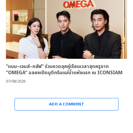
“แบม–เจมส์–กลัฟ” ร่วมอวดลุคคู่เรือนเวลาสุดหรูจาก
“OMEGA” ฉลองเปิดบูติกริมแม่น้ำแห่งแรก ณ ICONSIAM
07/08/2026
ADD A COMMENT