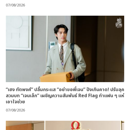
07/08/2026
“เฮง ทัตพงศ์” ปลื้มกระแส “อย่าขอพี่เจน” ปังเกินคาด! ปรับลุค
สวมบท “เจนเล็ก” เผชิญความสัมพันธ์ Red Flag ทำแฟน ๆ แห่
เอาใจช่วย
07/08/2026