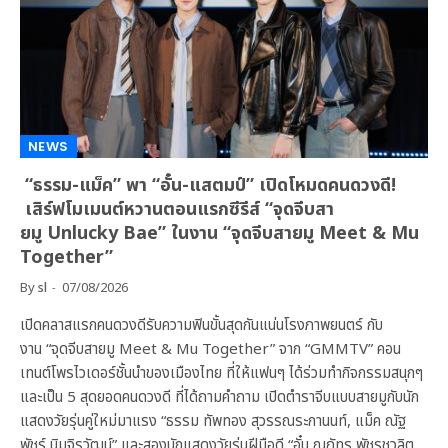
NEWS
“ธรรม-แม็ค” พา “อั๋น-แสตมป์” เปิดโหมดคนดวงดี!
เสิร์ฟโมเมนต์หวานตอนแรกซีรีส์ “จุดจีบสา
ยมู Unlucky Bae” ในงาน “จุดจีบสายมู Meet & Mu
Together”
By
sl
07/08/2026
เปิดคลาสแรกคนดวงดีรับความฟินขั้นสุดกันแน่นโรงภาพยนตร์ กับ
งาน “จุดจีบสายมู Meet & Mu Together” จาก “GMMTV” คอน
เทนต์โพรไวเดอร์ชั้นนำของเมืองไทย ที่ให้แฟนๆ ได้ร่วมทำกิจกรรมสนุกๆ
และเป็น 5 สุดยอดคนดวงดี ที่ได้ถามคำถาม เปิดตำราจีบแบบสายมูกับนัก
แสดงวัยรุ่นคู่ใหม่มาแรง “ธรรม ทัพทอง สุวรรณระกานนท์, แม็ค ณัฐ
พัชร์ นิมจิรวัฒน์” และสองนักแสดงวัยรุ่นฝีมือดี “อั๋น ณภัทร พัชรชวลิต,