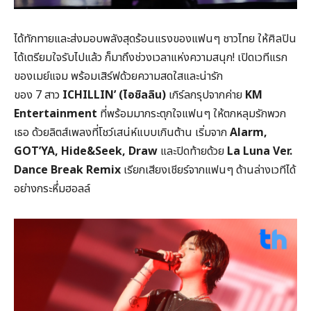
ได้ทักทายและส่งมอบพลังสุดร้อนแรงของแฟนๆ ชาวไทย ให้ศิลปิน
ได้เตรียมใจรับไปแล้ว ก็มาถึงช่วงเวลาแห่งความสนุก! เปิดเวทีแรก
ของเมย์แจม พร้อมเสิร์ฟด้วยความสดใสและน่ารัก
ของ 7 สาว
ICHILLIN’ (ไอชิลลิน)
เกิร์ลกรุปจากค่าย
KM
Entertainment
ที่พร้อมมากระตุกใจแฟนๆ ให้ตกหลุมรักพวก
เธอ ด้วยลิตส์เพลงที่โชว์เสน่ห์แบบเกินต้าน เริ่มจาก
Alarm,
GOT’YA, Hide&Seek, Draw
และปิดท้ายด้วย
La Luna Ver.
Dance Break Remix
เรียกเสียงเชียร์จากแฟนๆ ด้านล่างเวทีได้
อย่างกระหึ่มฮอลล์