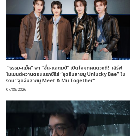
“ธรรม-แม็ค” พา “อั๋น-แสตมป์” เปิดโหมดคนดวงดี! เสิร์ฟ
โมเมนต์หวานตอนแรกซีรีส์ “จุดจีบสายมู Unlucky Bae” ใน
งาน “จุดจีบสายมู Meet & Mu Together”
07/08/2026