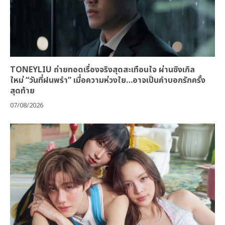
TONEYLIU ถ่ายทอดเรื่องจริงสุดสะเทือนใจ ผ่านซิงเกิล
ใหม่ “วันที่ฝนพรำ” เมื่อความห่วงใย…อาจเป็นคำบอกรักครั้ง
สุดท้าย
07/08/2026