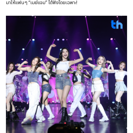
มาให้แฟนๆ “เมย์แจม” ได้ฟังโดยเฉพาะ!