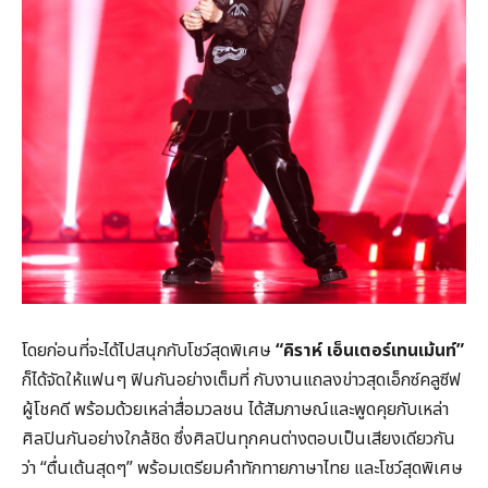
โดยก่อนที่จะได้ไปสนุกกับโชว์สุดพิเศษ
“คิราห์ เอ็นเตอร์เทนเม้นท์”
ก็ได้จัดให้แฟนๆ ฟินกันอย่างเต็มที่ กับงานแถลงข่าวสุดเอ็กซ์คลูซีฟ
ผู้โชคดี พร้อมด้วยเหล่าสื่อมวลชน ได้สัมภาษณ์และพูดคุยกับเหล่า
ศิลปินกันอย่างใกล้ชิด ซึ่งศิลปินทุกคนต่างตอบเป็นเสียงเดียวกัน
ว่า “ตื่นเต้นสุดๆ” พร้อมเตรียมคำทักทายภาษาไทย และโชว์สุดพิเศษ