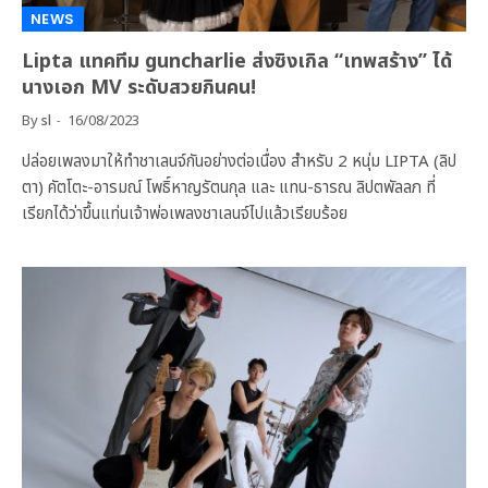
NEWS
Lipta แทคทีม guncharlie ส่งซิงเกิล “เทพสร้าง” ได้
นางเอก MV ระดับสวยกินคน!
By
sl
16/08/2023
ปล่อยเพลงมาให้ทำชาเลนจ์กันอย่างต่อเนื่อง สำหรับ 2 หนุ่ม LIPTA (ลิป
ตา) คัตโตะ-อารมณ์ โพธิ์หาญรัตนกุล และ แทน-ธารณ ลิปตพัลลภ ที่
เรียกได้ว่าขึ้นแท่นเจ้าพ่อเพลงชาเลนจ์ไปแล้วเรียบร้อย