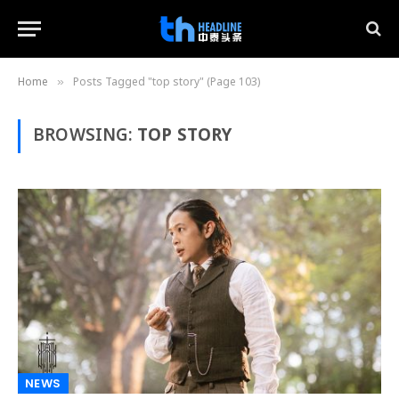
Home
Posts Tagged "top story" (Page 103)
»
BROWSING:
TOP STORY
NEWS