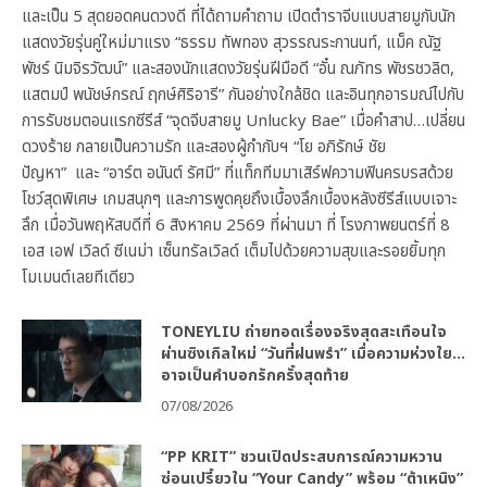
และเป็น 5 สุดยอดคนดวงดี ที่ได้ถามคำถาม เปิดตำราจีบแบบสายมูกับนัก
แสดงวัยรุ่นคู่ใหม่มาแรง “ธรรม ทัพทอง สุวรรณระกานนท์, แม็ค ณัฐ
พัชร์ นิมจิรวัฒน์” และสองนักแสดงวัยรุ่นฝีมือดี “อั๋น ณภัทร พัชรชวลิต,
แสตมป์ พนัชษ์กรณ์ ฤกษ์ศิริอารี” กันอย่างใกล้ชิด และอินทุกอารมณ์ไปกับ
การรับชมตอนแรกซีรีส์ “จุดจีบสายมู Unlucky Bae” เมื่อคำสาป…เปลี่ยน
ดวงร้าย กลายเป็นความรัก และสองผู้กำกับฯ “โย อภิรักษ์ ชัย
ปัญหา” และ “อาร์ต อนันต์ รัศมี” ที่แท็กทีมมาเสิร์ฟความฟินครบรสด้วย
โชว์สุดพิเศษ เกมสนุกๆ และการพูดคุยถึงเบื้องลึกเบื้องหลังซีรีส์แบบเจาะ
ลึก เมื่อวันพฤหัสบดีที่ 6 สิงหาคม 2569 ที่ผ่านมา ที่ โรงภาพยนตร์ที่ 8
เอส เอฟ เวิลด์ ซีเนม่า เซ็นทรัลเวิลด์ เต็มไปด้วยความสุขและรอยยิ้มทุก
โมเมนต์เลยทีเดียว
TONEYLIU ถ่ายทอดเรื่องจริงสุดสะเทือนใจ
ผ่านซิงเกิลใหม่ “วันที่ฝนพรำ” เมื่อความห่วงใย…
อาจเป็นคำบอกรักครั้งสุดท้าย
07/08/2026
“PP KRIT” ชวนเปิดประสบการณ์ความหวาน
ซ่อนเปรี้ยวใน “Your Candy” พร้อม “ต้าเหนิง”