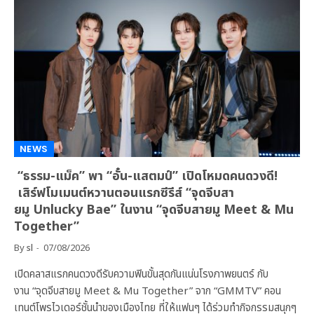
NEWS
“ธรรม-แม็ค” พา “อั๋น-แสตมป์” เปิดโหมดคนดวงดี!
เสิร์ฟโมเมนต์หวานตอนแรกซีรีส์ “จุดจีบสา
ยมู Unlucky Bae” ในงาน “จุดจีบสายมู Meet & Mu
Together”
By
sl
07/08/2026
เปิดคลาสแรกคนดวงดีรับความฟินขั้นสุดกันแน่นโรงภาพยนตร์ กับ
งาน “จุดจีบสายมู Meet & Mu Together” จาก “GMMTV” คอน
เทนต์โพรไวเดอร์ชั้นนำของเมืองไทย ที่ให้แฟนๆ ได้ร่วมทำกิจกรรมสนุกๆ