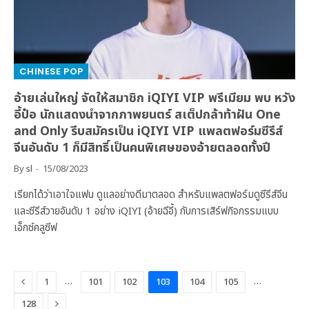
CHINESE POP
อ้ายเล่นใหญ่ จัดให้สมาชิก iQIYI VIP พรีเมียม พบ หวัง
อี้ป๋อ นักแสดงนำจากภาพยนตร์ สเต็ปกล้าท้าฝัน One
and Only รีบสมัครเป็น iQIYI VIP แพลตฟอร์มซีรีส์
จีนอันดับ 1 ก็มีสิทธิ์เป็นคนพิเศษของอ้ายตลอดทั้งปี
By
sl
15/08/2023
เรียกได้ว่าเอาใจแฟน ดูแลอย่างดีมาตลอด สำหรับแพลตฟอร์มดูซีรีส์จีน
และซีรีส์วายอันดับ 1 อย่าง iQIYI (อ้ายฉีอี้) กับการเสิร์ฟกิจกรรมแบบ
เอ็กซ์คลูซีฟ
Previous
…
…
1
101
102
103
104
105
Next
128