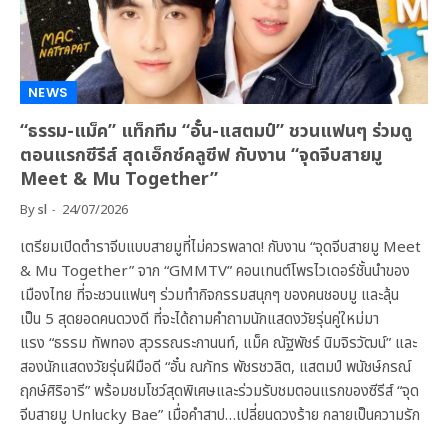
NEWS
“ธรรม-แม็ค” แท็กทีม “อั๋น-แสตมป์” ชวนแฟนๆ ร่วมดู
ตอนแรกซีรีส์ สุดเอ็กซ์คลูซีฟ กับงาน “จุดจีบสายมู
Meet & Mu Together”
By
sl
24/07/2026
เตรียมเปิดตำราจีบแบบสายมูที่ไม่ควรพลาด! กับงาน “จุดจีบสายมู Meet
& Mu Together” จาก “GMMTV” คอนเทนต์โพรไวเดอร์ชั้นนำของ
เมืองไทย ที่จะชวนแฟนๆ ร่วมทำกิจกรรมสนุกๆ ของคนชอบมู และลุ้น
เป็น 5 สุดยอดคนดวงดี ที่จะได้ถามคำถามนักแสดงวัยรุ่นคู่ใหม่มา
แรง “ธรรม ทัพทอง สุวรรณระกานนท์, แม็ค ณัฐพัชร์ นิมจิรวัฒน์” และ
สองนักแสดงวัยรุ่นฝีมือดี “อั๋น ณภัทร พัชรชวลิต, แสตมป์ พนัชษ์กรณ์
ฤกษ์ศิริอารี” พร้อมชมโชว์สุดพิเศษและร่วมรับชมตอนแรกของซีรีส์ “จุด
จีบสายมู Unlucky Bae” เมื่อคำสาป…เปลี่ยนดวงร้าย กลายเป็นความรัก