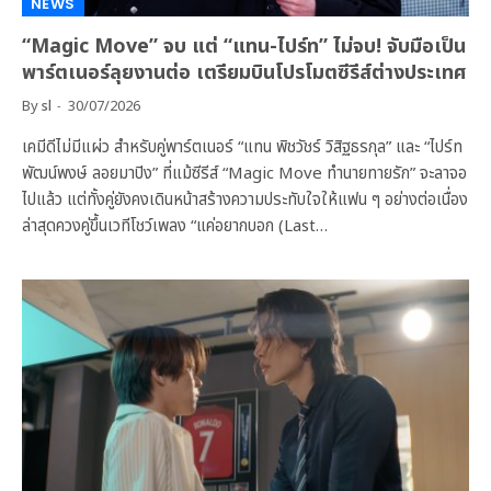
NEWS
“Magic Move” จบ แต่ “แทน-ไปร์ท” ไม่จบ! จับมือเป็น
พาร์ตเนอร์ลุยงานต่อ เตรียมบินโปรโมตซีรีส์ต่างประเทศ
By
sl
30/07/2026
เคมีดีไม่มีแผ่ว สำหรับคู่พาร์ตเนอร์ “แทน พิชวัชร์ วิสิฐธรกุล” และ “ไปร์ท
พัฒน์พงษ์ ลอยมาปิง” ที่แม้ซีรีส์ “Magic Move ทำนายทายรัก” จะลาจอ
ไปแล้ว แต่ทั้งคู่ยังคงเดินหน้าสร้างความประทับใจให้แฟน ๆ อย่างต่อเนื่อง
ล่าสุดควงคู่ขึ้นเวทีโชว์เพลง “แค่อยากบอก (Last…