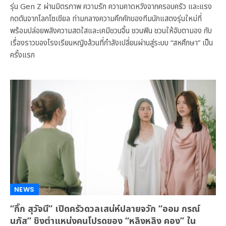
รุ่น Gen Z ผ่านมิตรภาพ ความรัก ความคาดหวังจากครอบครัว และแรง
กดดันจากโลกโซเชียล ท่ามกลางความคึกคักของทีมนักแสดงรุ่นใหม่ที่
พร้อมปล่อยพลังความสดใสและเคมีชวนจิ้น ชวนฟิน ชวนให้จับตามอง กับ
เรื่องราวของโรงเรียนหญิงล้วนที่กำลังเปลี่ยนผ่านสู่ระบบ “สหศึกษา” เป็น
ครั้งแรก
NEWS
“กิ๊ก สุวัจนี” เปิดครัวดวลเสน่ห์ปลายจวัก “ออม กรณ์
นภัส” ชิงตำแหน่งคนโปรดของ “หลิงหลิง คอง” ใน