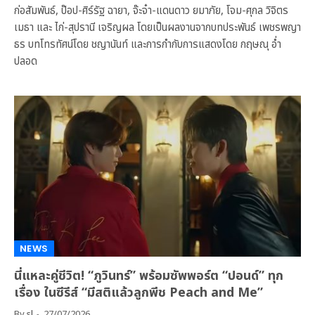
ก่อสัมพันธ์, ป๊อป-ศิร์รัฐ ฉายา, จ๊ะจ๋า-แดนดาว ยมาภัย, โจม-ศุกล วิจิตร
เมธา และ ไก่-สุปรานี เจริญผล โดยเป็นผลงานจากบทประพันธ์ เพชรพญา
ธร บทโทรทัศน์โดย ชญานันท์ และการกำกับการแสดงโดย กฤษณุ อ่ำ
ปลอด
NEWS
นี่แหละคู่ชีวิต! “ภูวินทร์” พร้อมซัพพอร์ต “ปอนด์” ทุก
เรื่อง ในซีรีส์ “มีสติแล้วลูกพีช Peach and Me”
By
sl
27/07/2026