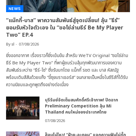
NEWS
“แม็กกี้-บาส” พาความสัมพันธ์สู่จุดเปลี่ยน! ลุ้น “ธีร์”
ยอมรับหัวใจตัวเอง ใน “ซอโซ่ล่ามธีร์ Be My Player
Two” EP.4
By
sl
07/08/2026
ยิ่งออกอากาศ เรื่องราวก็ยิ่งเข้มข้น สำหรับ WeTV Original “ซอโซ่ล่าม
ธีร์ Be My Player Two” ที่พาผู้ชมร่วมลุ้นทุกพัฒนาการของความ
สัมพันธ์ระหว่าง “ธีร์-โซ่” ซึ่งรับบทโดย แม็กกี้ รชต และ บาส หัสณัฐ
พร้อมเติมสีสันด้วยแก๊ง “ขี้ซุยบราเธอร์ส” จนกลายเป็นหนึ่งในซีรีส์ที่ได้รับ
ความนิยมและถูกพูดถึงอย่างต่อเนื่อง
บุรีรัมย์จัดเต็มสมศักดิ์ศรีเจ้าภาพ! ปิดฉาก
Preliminary Competition ลุ้น Mi
Thailand คนใหม่ของประเทศไทย
07/08/2026
ฮ็อบไม่ไหว! “ฝ้าย-อะตอม” แจกความฟินไม่กั๊ก