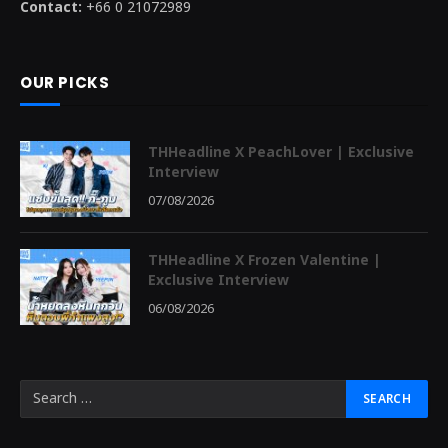
Contact:
+66 0 21072989
OUR PICKS
THHeadline X PeachLover | Exclusive
Interview
07/08/2026
THHeadline X Frozen Valentine |
Exclusive Interview
06/08/2026