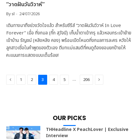
“วาดฝันวันวิวาห์”
By
sl
24/07/2026
เดินทางมาถึงช่วงวัดใจแล้ว สำหรับซีรีส์ “วาดฝันวันวิวาห์ In Love
Forever” เมื่อ กิ่งกมล (กิ๊ก สุวัจนี) เก็บน้ำตาเข้ากรุ แล้วหอบกระเป๋าย้าย
เข้าบ้าน รัญชน์ (หลิงหลิง คอง) พร้อมเปิดโหมดกิ่งกมลการละคร หวังให้
ลูกสาวเชื่อในคำพูดของตัวเอง ตีบทแม่แสนดีที่คนดูต้องยอมยกป้ายให้
คะแนนการแสดงแบบเต็มร้อย!
Previous
Next
…
1
2
3
4
5
206
OUR PICKS
THHeadline X PeachLover | Exclusive
Interview