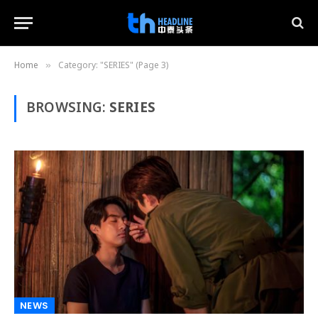
Home
Category: "SERIES" (Page 3)
»
BROWSING:
SERIES
NEWS