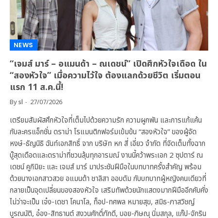
NEWS
“เจมส์ มาร์ – อแมนด้า – ณเดชน์” เปิดศึกหัวใจเดือด ใน
“สองหัวใจ” เมื่อความไว้ใจ ต้องแลกด้วยชีวิต เริ่มตอน
แรก 11 ส.ค.นี้!
By
sl
27/07/2026
เตรียมสัมผัสศึกหัวใจที่เต็มไปด้วยความรัก ความผูกพัน และการแก้แค้น
กับละครแอ็กชั่น ดราม่า โรแมนติกฟอร์มเข้มข้น “สองหัวใจ” ของผู้จัด
หงษ์-ธัญนิธิ ฉันท์เอกสิทธิ์ จาก บริษัท หก สี่ เอี่ยว จำกัด ที่จัดเต็มทั้งฉาก
บู๊สุดเดือดและดราม่าที่ชวนลุ้นทุกอารมณ์ งานนี้คว้าพระเอก 2 ซุปตาร์ ณ
เดชน์ คูกิมิยะ และ เจมส์ มาร์ มาประชันฝีมือในบทบาทครั้งสำคัญ พร้อม
ด้วยนางเอกสาวสวย อแมนด้า ชาลิสา ออบดัม กับบทบาทผู้หญิงคนเดียวที่
กลายเป็นจุดเปลี่ยนของสองหัวใจ เสริมทัพด้วยนักแสดงมากฝีมืออีกคับคั่ง
ไม่ว่าจะเป็น เจ๋ง-เดชา โคนาโล, ท็อป-ทศพล หมายสุข, สมิธ-ภาสวิชญ์
บูรณนัติ, อ๋อง-สิทธานต์ สงวนศักดิ์ภักดี, บอย-ภิษณุ นิ่มสกุล, แก๊ป-จักริน