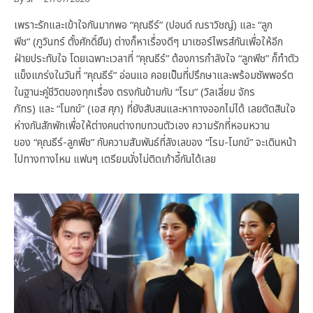
เพราะรักและเข้าใจกันมากพอ “คุณธีร์” (ปอนด์ ณราวิชญ์) และ “ลูก
พีช” (ภูวินทร์ ตั้งศักดิ์ยืน) ต่างก็หาเรื่องดีๆ มาเซอร์ไพรส์กันเพื่อให้อีก
ฝ่ายประทับใจ โดยเฉพาะเวลาที่ “คุณธีร์” ต้องการกำลังใจ “ลูกพีช” ก็ทำตัว
แข็งแกร่งในวันที่ “คุณธีร์” อ่อนแอ คอยเป็นที่ปรึกษาและพร้อมซัพพอร์ต
ในฐานะคู่ชีวิตของทุกเรื่อง ตรงกันข้ามกับ “โรม” (วิลเลี่ยม จักร
ภัทร) และ “โมกข์” (เอส ศุภ) ที่ยังสับสนและหาทางออกไม่ได้ เลยตัดสินใจ
ห่างกันสักพักเพื่อให้ต่างคนต่างทบทวนตัวเอง ความรักที่หอมหวาน
ของ “คุณธีร์-ลูกพีช” กับความสัมพันธ์ที่ลังเลของ “โรม-โมกข์” จะเดินหน้า
ไปทางทางไหน แฟนๆ เตรียมนั่งไม่ติดเก้าอี้กันได้เลย