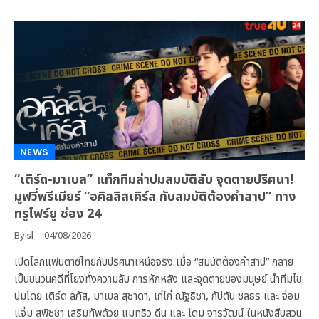
NEWS
“เติร์ด-มาเบล” แท็กทีมล่าปมสมบัติลับ จุดตายปริศนา!
มูฟวี่พรีเมียร์ “อคิลลิสเคิร์ส กับสมบัติต้องคำสาป” ทาง
ทรูโฟร์ยู ช่อง 24
By
sl
04/08/2026
เปิดโลกแฟนตาซีไทยกับปริศนาเหนือจริง เมื่อ “สมบัติต้องคำสาป” กลาย
เป็นชนวนคดีที่โยงทั้งความลับ การหักหลัง และจุดตายของมนุษย์ นำทีมไข
ปมโดย เติร์ด ลภัส, มาเบล สุชาดา, เก๋ไก๋ ณัฐธิชา, กัปตัน ชลธร และ จ๋อม
แจ๋ม สุพิชชา เสริมทัพด้วย แมทธิว ดีน และ โดม จารุวัฒน์ ในหนังสืบสวน