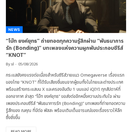
NEWS
“โบ๊ท ยงค์ยุทธ” ถ่ายทอดทุกความรู้สึกผ่าน “พันธนาการ
รัก (Bonding)” บทเพลงแห่งความผูกพันประกอบซีรีส์
“KNOT”
By
sl
05/08/2026
กระแสยังคงแรงต่อเนื่องสำหรับซีรีส์วายแนว Omegaverse เรื่องแรก
ของไทย “KNOT” ที่ได้รับเสียงชื่นชมจากผู้ชมทั้งในไทยและต่างประเทศ
พร้อมสร้างกระแสบน X และครองอันดับ 1 บนแอป iQIYI ทุกสัปดาห์ที่
ออกอากาศ ล่าสุด “โบ๊ท ยงค์ยุทธ” ขอส่งต่ออีกหนึ่งความประทับใจ ผ่าน
เพลงประกอบซีรีส์ “พันธนาการรัก (Bonding)” บทเพลงที่ถ่ายทอดความ
รู้สึกของ ณคุณ ที่มีต่อ พัสสะ พร้อมเติมเต็มอารมณ์ของเรื่องราวให้ลึก
ซึ้งยิ่งขึ้น
READ MORE