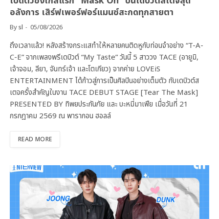
เปิดตัวซิงเกิลแรก “Mask On” บนเดบิวต์สเตจสุด
อลังการ เสิร์ฟเพอร์ฟอร์แมนซ์สะกดทุกสายตา
By
sl
05/08/2026
ถึงเวลาแล้ว! หลังสร้างกระแสทำให้หลายคนติดหูกับท่อนจำอย่าง “T-A-
C-E” จากเพลงพรีเดบิวต์ “My Taste” วันนี้ 5 สาววง TACE (อายูมิ,
เจ้าจอม, ลียา, จันทร์เจ้า และโตเกียว) จากค่าย LOVEiS
ENTERTAINMENT ได้ก้าวสู่การเป็นศิลปินอย่างเต็มตัว กับเดบิวต์ส
เตจครั้งสำคัญในงาน TACE DEBUT STAGE [Tear The Mask]
PRESENTED BY ทิพยประกันภัย และ บะหมี่มาเฟีย เมื่อวันที่ 21
กรกฎาคม 2569 ณ พารากอน ฮอลล์
READ MORE