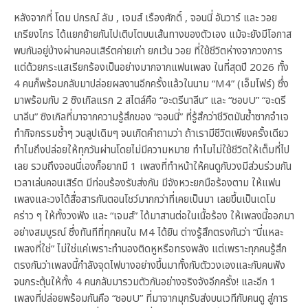
หลังจากที่ โดม ปกรณ์ ลัม , เจมส์ เรืองศักดิ์ , จอนนี่ อันวาร์ และ วอย
เกรียงไกร ได้แยกย้ายกันไปเติบโตบนเส้นทางของตัวเอง แม้จะยังมีโอกาส
พบกันอยู่บ้างผ่านคอนเสิร์ตค่ายเก่า ยกเว้น วอย ที่ใช้ชีวิตห่างจากวงการ
แต่ด้วยกระแสเรียกร้องเป็นอย่างมากจากแฟนเพลง ในที่สุดปี 2026 ทั้ง
4 คนก็พร้อมกลับมาปล่อยผลงานอีกครั้งแล้วในนาม “M4” (เอ็มโฟร์) ซึ่ง
มาพร้อมกับ 2 ซิงเกิลแรก 2 สไตล์คือ “อะดรีนาลีน” และ “ชอบU” “อะดรี
นาลีน” ซิงเกิลที่มาจากความรู้สึกของ “จอนนี่” ที่รู้สึกว่าชีวิตมันซ้ำซากจำเจ
ทำกิจกรรมซ้ำๆ วนลูปเดิมๆ จนเกิดคำถามว่า ถ้าเรามีชีวิตเพียงครั้งเดียว
ทำไมถึงปล่อยให้ทุกวันผ่านโดยไม่มีความหมาย ทำไมไม่ใช้ชีวิตให้เต็มที่ไป
เลย รวมถึงจอนนี่เองก็อยากมี 1 เพลงที่ทำหน้าให้คนดูกับวงมีส่วนร่วมกัน
เวลาเล่นคอนเสิร์ต มีท่อนร้องรับส่งกัน มีจังหวะยกมือร้องตาม ให้แฟน
เพลงและวงได้สื่อสารกันตอนโชว์มากกว่าที่เคยเป็นมา เลยขึ้นเป็นเดโม
คร่าว ๆ ให้ทั้งวงฟัง และ “เจมส์” ได้มาสานต่อในเนื้อร้อง ให้เพลงนี้ออกมา
อย่างสมบูรณ์ ซึ่งทันทีที่ทุกคนใน M4 ได้ยิน ต่างรู้สึกตรงกันว่า “นี่แหละ
เพลงที่ใช่” ไม่ใช่แค่เพราะทำนองติดหูหรือทรงพลัง แต่เพราะทุกคนรู้สึก
ตรงกันว่าเพลงนี้กำลังจุดไฟบางอย่างขึ้นมาทั้งกับตัววงเองและกับคนฟัง
จนกระตุ้นให้ทั้ง 4 คนกลับมารวมตัวกันอย่างจริงจังอีกครั้ง! และอีก 1
เพลงที่ปล่อยพร้อมกันคือ “ชอบU” ที่มาจากมุกรับส่งบนเวทีกับคนดู สู่การ