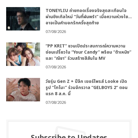
TONEYLIU ถ่ายทอดเรื่องจริงสุดสะเทือนใจ
ผ่านซิงเกิลใหม่ “วันที่ฝนพรำ” เมื่อความห่วงใย…
อาจเป็นคำบอกรักครั้งสุดท้าย
07/08/2026
“PP KRIT” ชวนเปิดประสบการณ์ความหวาน
ซ่อนเปรี้ยวใน “Your Candy” พร้อม “ต้าเหนิง”
และ “ณิชา” ร่วมสร้างสีสันใน MV
07/08/2026
วัยรุ่น Gen Z + ปีลึก เซอร์ไพรส์ Looke เปิด
รูป “โทโมะ” ร่วมจักรวาล “GELBOYS 2” ตอน
แรก 8 ส.ค. นี้
07/08/2026