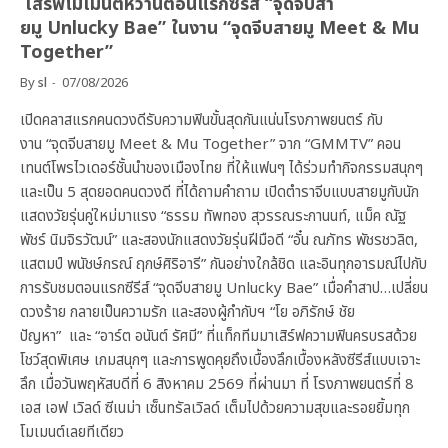
เสิร์ฟโมเมนต์หวานตอนแรกซีรีส์ “จุดจีบสา
ยมู Unlucky Bae” ในงาน “จุดจีบสายมู Meet & Mu
Together”
By
sl
07/08/2026
เปิดคลาสแรกคนดวงดีรับความฟินขั้นสุดกันแน่นโรงภาพยนตร์ กับ
งาน “จุดจีบสายมู Meet & Mu Together” จาก “GMMTV” คอน
เทนต์โพรไวเดอร์ชั้นนำของเมืองไทย ที่ให้แฟนๆ ได้ร่วมทำกิจกรรมสนุกๆ
และเป็น 5 สุดยอดคนดวงดี ที่ได้ถามคำถาม เปิดตำราจีบแบบสายมูกับนัก
แสดงวัยรุ่นคู่ใหม่มาแรง “ธรรม ทัพทอง สุวรรณระกานนท์, แม็ค ณัฐ
พัชร์ นิมจิรวัฒน์” และสองนักแสดงวัยรุ่นฝีมือดี “อั๋น ณภัทร พัชรชวลิต,
แสตมป์ พนัชษ์กรณ์ ฤกษ์ศิริอารี” กันอย่างใกล้ชิด และอินทุกอารมณ์ไปกับ
การรับชมตอนแรกซีรีส์ “จุดจีบสายมู Unlucky Bae” เมื่อคำสาป…เปลี่ยน
ดวงร้าย กลายเป็นความรัก และสองผู้กำกับฯ “โย อภิรักษ์ ชัย
ปัญหา” และ “อาร์ต อนันต์ รัศมี” ที่แท็กทีมมาเสิร์ฟความฟินครบรสด้วย
โชว์สุดพิเศษ เกมสนุกๆ และการพูดคุยถึงเบื้องลึกเบื้องหลังซีรีส์แบบเจาะ
ลึก เมื่อวันพฤหัสบดีที่ 6 สิงหาคม 2569 ที่ผ่านมา ที่ โรงภาพยนตร์ที่ 8
เอส เอฟ เวิลด์ ซีเนม่า เซ็นทรัลเวิลด์ เต็มไปด้วยความสุขและรอยยิ้มทุก
โมเมนต์เลยทีเดียว