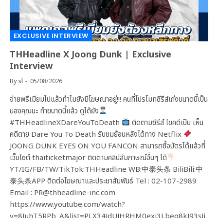
EXCLUSIVE INTERVIEW
THHeadline X Joong Dunk | Exclusive
Interview
By
sl
05/08/2026
จ่ายพรีเมียมไปแล้วทำไมยังมีโฆษณาอยู่!!! คนที่โปรโมทซีรีส์เก่งขนาดนี้เป็น
ของคุณนะ ทำขนาดนี้แล้ว ดูได้ยัง
#THHeadlineXDareYouToDeath
ติดตามซีรีส์ ไขคดีเป็น เห็น
คดีตาย Dare You To Death รับชมย้อนหลังได้ทาง Netflix
JOONG DUNK EYES ON YOU FANCON สามารถซื้อบัตรได้แล้วที่
เว็บไซต์ thaiticketmajor ติดตามคลิปสัมภาษณ์อื่นๆ ได้
YT/IG/FB/TW/TikTok:THHeadline WB:中泰头条 BiliBili:中
泰头条APP ติดต่อโฆษณาและประชาสัมพันธ์ Tel : 02-107-2989
Email : PR@thheadline-inc.com
https://www.youtube.com/watch?
v=8IuhT5RPb_A&list=PLX34JdUJHRHM0exj3Lbeq8kJ93sJj