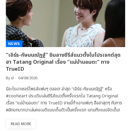
NEWS
“เอิร์ธ-กัษมนณัฏฐ์” ชิมลางซีรีส์แนวตั้งในโปรเจกต์สุด
ฮา Tatang Original เรื่อง “แม่บ้านอมตะ” ทาง
TrueID
By
sl
04/08/2026
มีอะไรมาเซอร์ไพรส์แฟนๆ ตลอด! ล่าสุด “เอิร์ธ-กัษมนณัฏฐ์” หรือ
#cooheart ประเดิมเล่นซีรีส์แนวตั้งครั้งแรกใน Tatang Original
เรื่อง “แม่บ้านอมตะ” ทาง TrueID งานนี้ทําเอาแฟนๆ ฮือฮาสุดๆ กับการ
พลิกบทบาทมาเล่นคอเมดีแบบเต็มตัวเป็นครั้งแรก แถมกึงแบบจัดเต็ม!
READ MORE