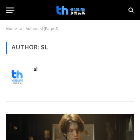
Home
Author: sl (Page 4)
»
AUTHOR:
SL
sl