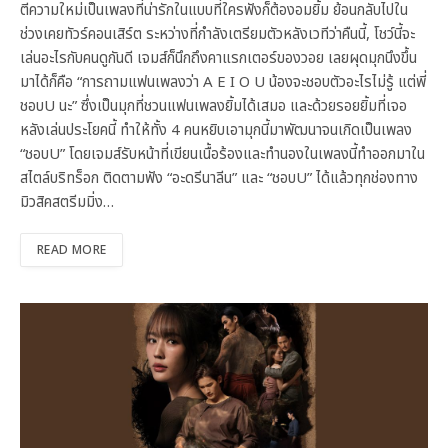
ตีความใหม่เป็นเพลงที่น่ารักในแบบที่ใครฟังก็ต้องอมยิ้ม ย้อนกลับไปใน
ช่วงเคยทัวร์คอนเสิร์ต ระหว่างที่กำลังเตรียมตัวหลังเวทีว่าคืนนี้, โชว์นี้จะ
เล่นอะไรกับคนดูกันดี เจมส์ก็นึกถึงคาแรกเตอร์ของวอย เลยผุดมุกนึงขึ้น
มาได้ก็คือ “การถามแฟนเพลงว่า A E I O U น้องจะชอบตัวอะไรไม่รู้ แต่พี่
ชอบU นะ” ซึ่งเป็นมุกที่ชวนแฟนเพลงยิ้มได้เสมอ และด้วยรอยยิ้มที่เจอ
หลังเล่นประโยคนี้ ทำให้ทั้ง 4 คนหยิบเอามุกนี้มาพัฒนาจนเกิดเป็นเพลง
“ชอบU” โดยเจมส์รับหน้าที่เขียนเนื้อร้องและทำนองในเพลงนี้ทำออกมาใน
สไตล์บริทร็อก ติดตามฟัง “อะดรีนาลีน” และ “ชอบU” ได้แล้วทุกช่องทาง
มิวสิคสตรีมมิ่ง…
READ MORE