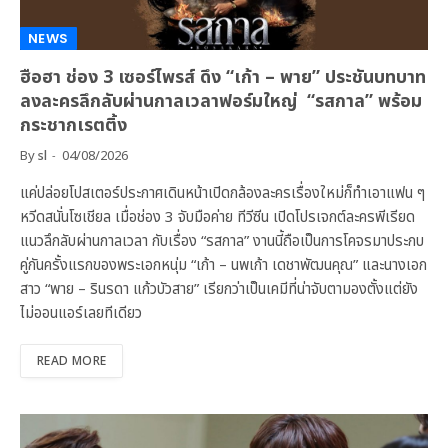
NEWS
ฮือฮา ช่อง 3 เซอร์ไพรส์ ดึง “เก้า – พาย” ประชันบทบาท
ลงละครลึกลับผ่านกาลเวลาฟอร์มใหญ่ “รสกาล” พร้อม
กระชากเรตติ้ง
By
sl
04/08/2026
แค่ปล่อยโปสเตอร์ประกาศเดินหน้าเปิดกล้องละครเรื่องใหม่ก็ทำเอาแฟน ๆ
หวีดสนั่นโซเชียล เมื่อช่อง 3 จับมือค่าย ทีวีซีน เปิดโปรเจกต์ละครพีเรียด
แนวลึกลับผ่านกาลเวลา กับเรื่อง “รสกาล” งานนี้ถือเป็นการโคจรมาประกบ
คู่กันครั้งแรกของพระเอกหนุ่ม “เก้า – นพเก้า เดชาพัฒนคุณ” และนางเอก
สาว “พาย – รินรดา แก้วบัวสาย” เรียกว่าเป็นเคมีที่น่าจับตามองตั้งแต่ยัง
ไม่ออนแอร์เลยทีเดียว
READ MORE