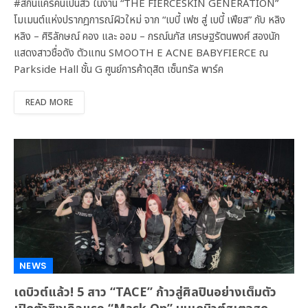
#สกินแคร์คนเป็นสิว ในงาน “THE FIERCESKIN GENERATION”
โมเมนต์แห่งปรากฎการณ์ผิวใหม่ จาก “เบบี้ เฟซ สู่ เบบี้ เฟียส” กับ หลิง
หลิง – ศิริลักษณ์ คอง และ ออม – กรณ์นภัส เศรษฐรัตนพงศ์ สองนัก
แสดงสาวชื่อดัง ตัวแทน SMOOTH E ACNE BABYFIERCE ณ
Parkside Hall ชั้น G ศูนย์การค้าดุสิต เซ็นทรัล พาร์ค
READ MORE
NEWS
เดบิวต์แล้ว! 5 สาว “TACE” ก้าวสู่ศิลปินอย่างเต็มตัว