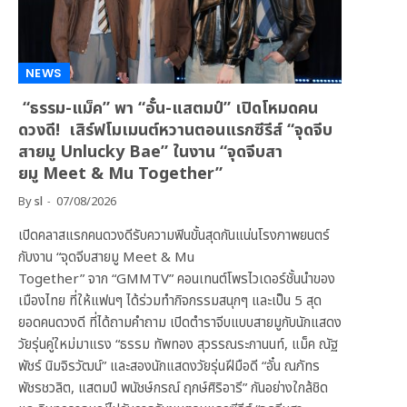
NEWS
“ธรรม-แม็ค” พา “อั๋น-แสตมป์” เปิดโหมดคน
ดวงดี! เสิร์ฟโมเมนต์หวานตอนแรกซีรีส์ “จุดจีบ
สายมู Unlucky Bae” ในงาน “จุดจีบสา
ยมู Meet & Mu Together”
By
sl
07/08/2026
เปิดคลาสแรกคนดวงดีรับความฟินขั้นสุดกันแน่นโรงภาพยนตร์
กับงาน “จุดจีบสายมู Meet & Mu
Together” จาก “GMMTV” คอนเทนต์โพรไวเดอร์ชั้นนำของ
เมืองไทย ที่ให้แฟนๆ ได้ร่วมทำกิจกรรมสนุกๆ และเป็น 5 สุด
ยอดคนดวงดี ที่ได้ถามคำถาม เปิดตำราจีบแบบสายมูกับนักแสดง
วัยรุ่นคู่ใหม่มาแรง “ธรรม ทัพทอง สุวรรณระกานนท์, แม็ค ณัฐ
พัชร์ นิมจิรวัฒน์” และสองนักแสดงวัยรุ่นฝีมือดี “อั๋น ณภัทร
พัชรชวลิต, แสตมป์ พนัชษ์กรณ์ ฤกษ์ศิริอารี” กันอย่างใกล้ชิด