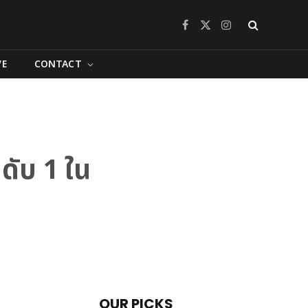
Facebook
X
Instagram
(Twitter)
VE
CONTACT
ดับ 1 ใน
OUR PICKS