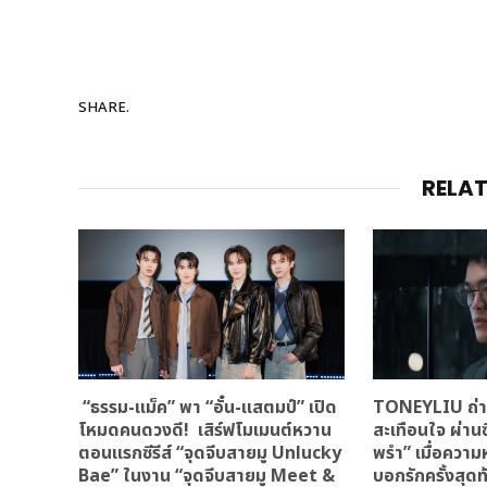
SHARE.
RELA
“ธรรม-แม็ค” พา “อั๋น-แสตมป์” เปิด
TONEYLIU ถ่าย
โหมดคนดวงดี! เสิร์ฟโมเมนต์หวาน
สะเทือนใจ ผ่านซ
ตอนแรกซีรีส์ “จุดจีบสายมู Unlucky
พรำ” เมื่อควา
Bae” ในงาน “จุดจีบสายมู Meet &
บอกรักครั้งสุดท