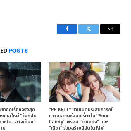
Facebook
Twitter
Email
TED
POSTS
ทอดเรื่องจริงสุด
“PP KRIT” ชวนเปิดประสบการณ์
ิงเกิลใหม่ “วันที่ฝน
ความหวานซ่อนเปรี้ยวใน “Your
มห่วงใย…อาจเป็นคำ
Candy” พร้อม “ต้าเหนิง” และ
้าย
“ณิชา” ร่วมสร้างสีสันใน MV