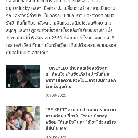
และอินทุกอารมณ์ไปกับการรับชมตอนแรกซีรีส์ “จุดจีบสา
ยมู Unlucky Bae” เมื่อคำสาป…เปลี่ยนดวงร้าย กลายเป็นความ
รัก และสองผู้กำกับฯ “โย อภิรักษ์ ชัยปัญหา” และ “อาร์ต อนันต์
รัศมี” ที่แท็กทีมมาเสิร์ฟความฟินครบรสด้วยโชว์สุดพิเศษ เกม
สนุกๆ และการพูดคุยถึงเบื้องลึกเบื้องหลังซีรีส์แบบเจาะลึก เมื่อ
วันพฤหัสบดีที่ 6 สิงหาคม 2569 ที่ผ่านมา ที่ โรงภาพยนตร์ที่ 8
เอส เอฟ เวิลด์ ซีเนม่า เซ็นทรัลเวิลด์ เต็มไปด้วยความสุขและรอย
ยิ้มทุกโมเมนต์เลยทีเดียว
TONEYLIU ถ่ายทอดเรื่องจริงสุด
สะเทือนใจ ผ่านซิงเกิลใหม่ “วันที่ฝน
พรำ” เมื่อความห่วงใย…อาจเป็นคำบอก
รักครั้งสุดท้าย
07/08/2026
“PP KRIT” ชวนเปิดประสบการณ์ความ
หวานซ่อนเปรี้ยวใน “Your Candy”
พร้อม “ต้าเหนิง” และ “ณิชา” ร่วมสร้าง
สีสันใน MV
07/08/2026