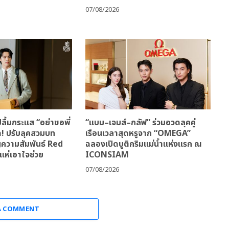
07/08/2026
ลื้มกระแส “อย่าขอพี่
“แบม–เจมส์–กลัฟ” ร่วมอวดลุคคู่
ด! ปรับลุคสวมบท
เรือนเวลาสุดหรูจาก “OMEGA”
ญความสัมพันธ์ Red
ฉลองเปิดบูติกริมแม่น้ำแห่งแรก ณ
แห่เอาใจช่วย
ICONSIAM
07/08/2026
A COMMENT